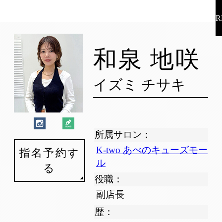
R
和泉 地咲
イズミ チサキ
所属サロン：
K-two あべのキューズモー
指名予約す
ル
る
役職：
副店長
歴：