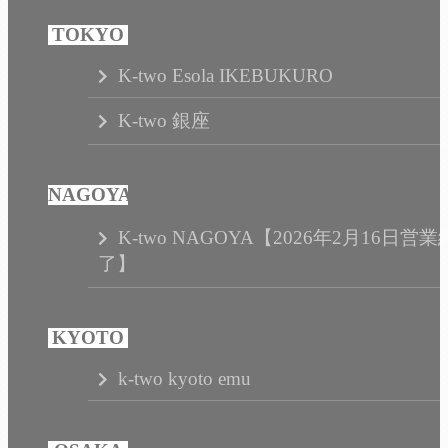
K-two Esola IKEBUKURO
K-two 銀座
K-two NAGOYA【2026年2月16日営業
了】
k-two kyoto emu