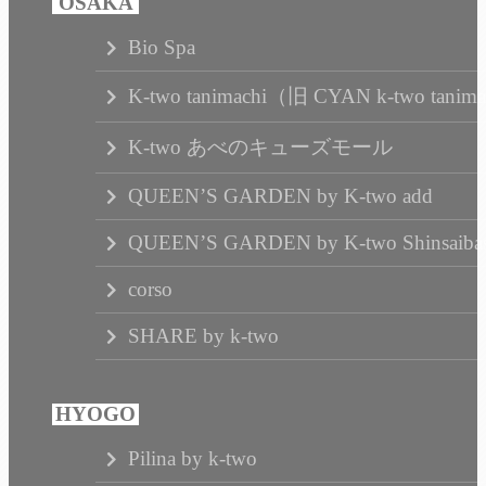
Bio Spa
K-two tanimachi（旧 CYAN k-two tanim
K-two あべのキューズモール
QUEEN’S GARDEN by K-two add
QUEEN’S GARDEN by K-two Shinsaibas
corso
SHARE by k-two
Pilina by k-two