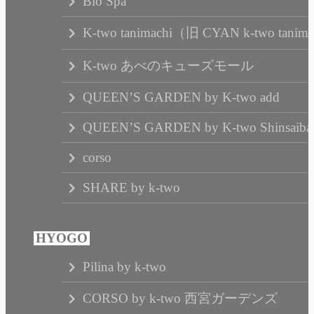
Bio Spa
K-two tanimachi（旧 CYAN k-two tanim
K-two あべのキューズモール
QUEEN’S GARDEN by K-two add
QUEEN’S GARDEN by K-two Shinsaibas
corso
SHARE by k-two
Pilina by k-two
CORSO by k-two 西宮ガーデンズ