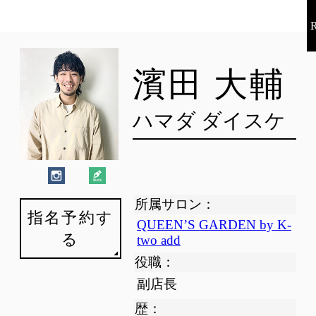
濱田 大輔
ハマダ ダイスケ
所属サロン：
指名予約す
QUEEN’S GARDEN by K-
る
two add
役職：
副店長
歴：