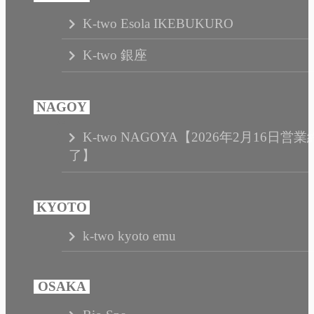
K-two Esola IKEBUKURO
K-two 銀座
K-two NAGOYA【2026年2月16日営業
了】
k-two kyoto emu