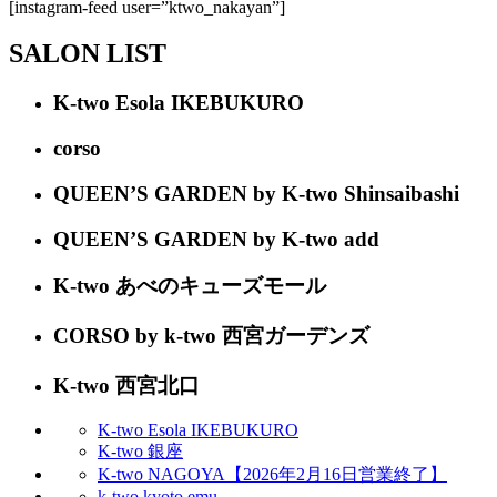
[instagram-feed user=”ktwo_nakayan”]
SALON LIST
K-two Esola IKEBUKURO
corso
QUEEN’S GARDEN by K-two Shinsaibashi
QUEEN’S GARDEN by K-two add
K-two あべのキューズモール
CORSO by k-two 西宮ガーデンズ
K-two 西宮北口
K-two Esola IKEBUKURO
K-two 銀座
K-two NAGOYA【2026年2月16日営業終了】
k-two kyoto emu