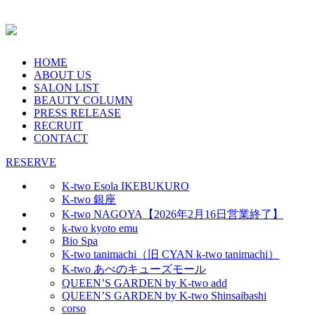
HOME
ABOUT US
SALON LIST
BEAUTY COLUMN
PRESS RELEASE
RECRUIT
CONTACT
RESERVE
K-two Esola IKEBUKURO
K-two 銀座
K-two NAGOYA【2026年2月16日営業終了】
k-two kyoto emu
Bio Spa
K-two tanimachi（旧 CYAN k-two tanimachi）
K-two あべのキューズモール
QUEEN’S GARDEN by K-two add
QUEEN’S GARDEN by K-two Shinsaibashi
corso