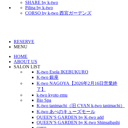
SHARE by k-two
Pilina by k-two
CORSO by k-two 西宮ガーデンズ
RESERVE
MENU
HOME
ABOUT US
SALON LIST
K-two Esola IKEBUKURO
K-two 銀座
K-two NAGOYA【2026年2月16日営業終
了】
k-two kyoto emu
Bio Spa
K-two tanimachi（旧 CYAN k-two tanimachi）
K-two あべのキューズモール
QUEEN’S GARDEN by K-two add
QUEEN’S GARDEN by K-two Shinsaibashi
corso