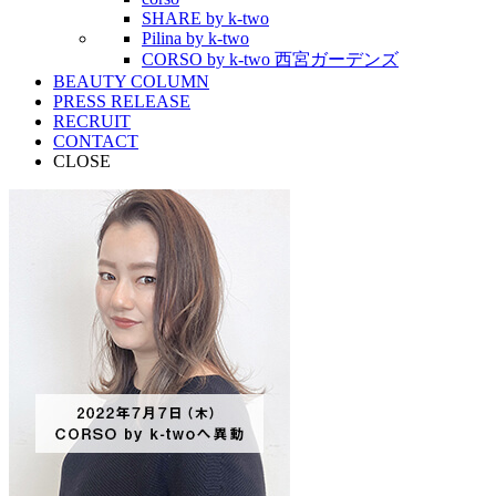
SHARE by k-two
Pilina by k-two
CORSO by k-two 西宮ガーデンズ
BEAUTY COLUMN
PRESS RELEASE
RECRUIT
CONTACT
CLOSE