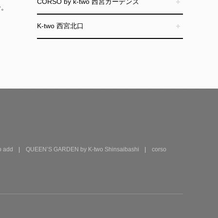
CORSO by k-two 西宮ガーデンズ
合。
K-two 西宮北口
 add
QUEEN’S GARDEN by K-two Shinsaibashi
corso