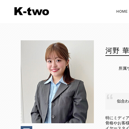
HOME
河野 
所属
似合わ
特にミディ
骨格やお客
イヤースタイ