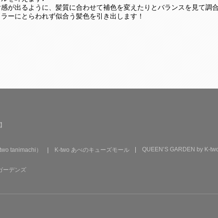
ヤ感が出るように、髪質に合わせて補色を変えたりとバランスを見て調
カラーにとらわれず似合う髪色を引き出します！
了】
QUEEN’S GARDEN by K-two
two tanimachi）
K-two あべのキューズモール
西宮ガーデンズ