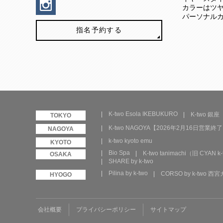
カラーはツ
パーソナル
指名予約する
K-two Esola IKEBUKURO
K-two 銀座
K-two NAGOYA【2026年2月16日営業終
k-two kyoto emu
Bio Spa
K-two tanimachi（旧 CYAN k-
SHARE by k-two
Pilina by k-two
CORSO by k-two 
会社概要
プライバシーポリシー
サイトマップ