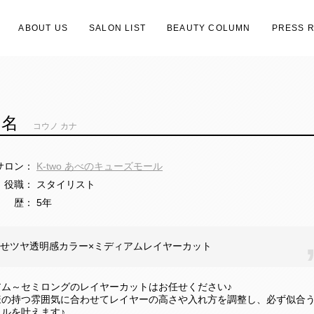
ABOUT US
SALON LIST
BEAUTY COLUMN
PRESS 
華名
コウノ カナ
サロン：
K-two あべのキューズモール
役職：
スタイリスト
歴：
5年
せツヤ透明感カラー×ミディアムレイヤーカット
アム～セミロングのレイヤーカットはお任せください♪
様の持つ雰囲気に合わせてレイヤーの高さや入れ方を調整し、必ず似合
ルを叶えます♪