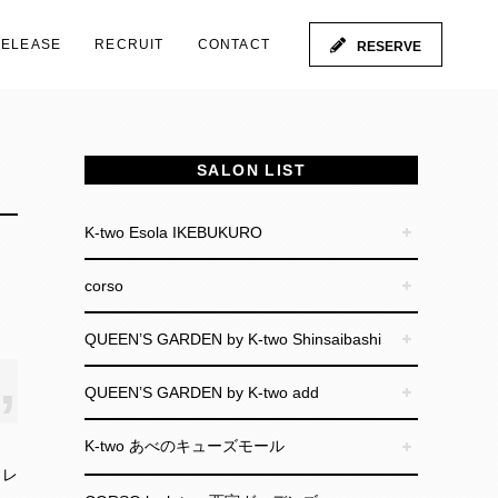
RELEASE
RECRUIT
CONTACT
RESERVE
SALON LIST
K-two Esola IKEBUKURO
corso
QUEEN’S GARDEN by K-two Shinsaibashi
QUEEN’S GARDEN by K-two add
K-two あべのキューズモール
うレ