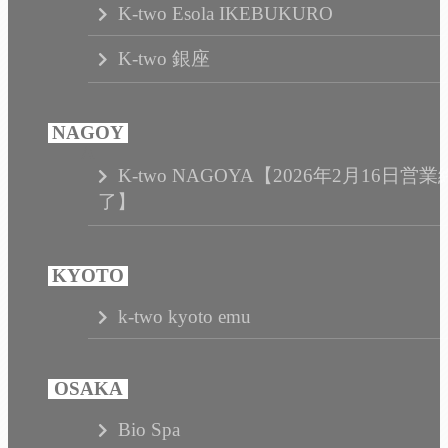
K-two Esola IKEBUKURO
K-two 銀座
K-two NAGOYA【2026年2月16日営業
了】
k-two kyoto emu
Bio Spa