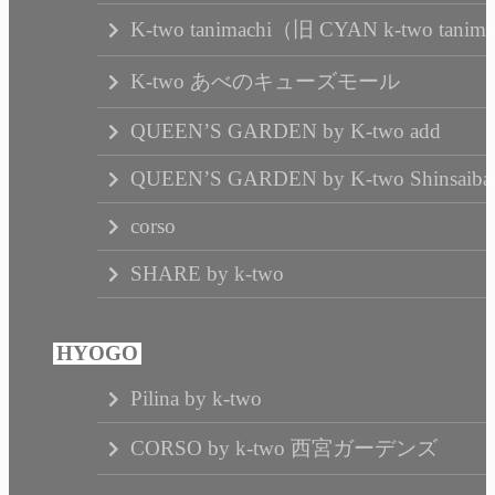
K-two tanimachi（旧 CYAN k-two tanim
K-two あべのキューズモール
QUEEN’S GARDEN by K-two add
QUEEN’S GARDEN by K-two Shinsaibas
corso
SHARE by k-two
Pilina by k-two
CORSO by k-two 西宮ガーデンズ