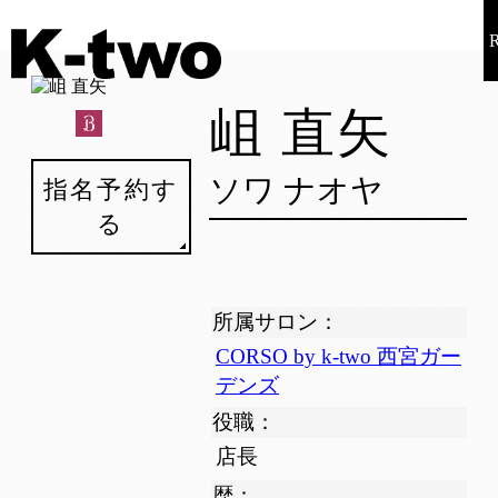
岨 直矢
ソワ ナオヤ
指名予約す
る
所属サロン：
CORSO by k-two 西宮ガー
デンズ
役職：
店長
歴：