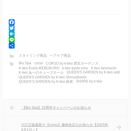
F
a
T
c
w
H
e
i
a
L
b
t
t
i
共
スタイリング商品
ヘアケア商品
o
t
e
n
有
Bio Spa
corso
o
e
n
e
CORSO by k-two 西宮ガーデンズ
K-two Esola IKEBUKURO
k-two kyoto emu
K-two tanimachi
k
r
a
QUEEN'S GARDEN by K-two add
K-two あべのキューズモール
QUEEN'S GARDEN by K-two Shinsaibashi
SHARE by k-two
QUEEN’S GARDEN by K-two 銀座
【Bio Spa】10周年キャンペーンのお知らせ
※訂正版最新※【corso】価格改定のお知らせ【2025年
4月1日～】