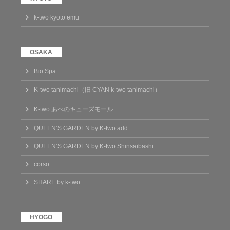
k-two kyoto emu
Bio Spa
K-two tanimachi（旧 CYAN k-two tanimachi）
K-two あべのキューズモール
QUEEN’S GARDEN by K-two add
QUEEN’S GARDEN by K-two Shinsaibashi
corso
SHARE by k-two