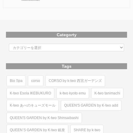
Categorty
Tags
Bio Spa
corso
CORSO by k-two 西宮ガーデンズ
K-two Esola IKEBUKURO
k-two kyoto emu
K-two tanimachi
K-two あべのキューズモール
QUEEN'S GARDEN by K-two add
QUEEN'S GARDEN by K-two Shinsaibashi
QUEEN’S GARDEN by K-two 銀座
SHARE by k-two