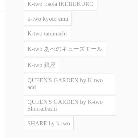
K-two Esola IKEBUKURO
k-two kyoto emu
K-two tanimachi
K-two あべのキューズモール
K-two 銀座
QUEEN'S GARDEN by K-two
add
QUEEN'S GARDEN by K-two
Shinsaibashi
SHARE by k-two