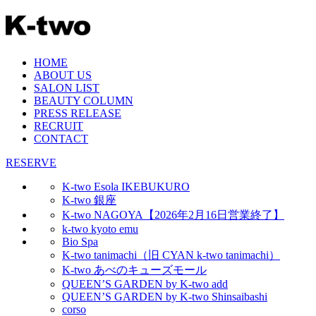
HOME
ABOUT US
SALON LIST
BEAUTY COLUMN
PRESS RELEASE
RECRUIT
CONTACT
RESERVE
K-two Esola IKEBUKURO
K-two 銀座
K-two NAGOYA【2026年2月16日営業終了】
k-two kyoto emu
Bio Spa
K-two tanimachi（旧 CYAN k-two tanimachi）
K-two あべのキューズモール
QUEEN’S GARDEN by K-two add
QUEEN’S GARDEN by K-two Shinsaibashi
corso