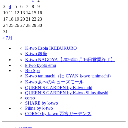
1
2
3
4
5
6
7
8
9
10
11
12
13
14
15
16
17
18
19
20
21
22
23
24
25
26
27
28
29
30
31
« 7月
K-two Esola IKEBUKURO
K-two 銀座
K-two NAGOYA【2026年2月16日営業終了】
k-two kyoto emu
Bio Spa
K-two tanimachi（旧 CYAN k-two tanimachi）
K-two あべのキューズモール
QUEEN’S GARDEN by K-two add
QUEEN’S GARDEN by K-two Shinsaibashi
corso
SHARE by k-two
Pilina by k-two
CORSO by k-two 西宮ガーデンズ