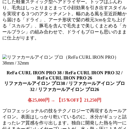
にした軽量スティック型ヘアドライヤー。トップはふんわ
り、毛先はしっとりまとまって小顔効果を引き出すスタイル
を実現する３つのアタッチメント。幅のある風を至近距離か
ら届ける「ドライ」、アーチ形状で髪の根元3cmを立ち上げ
る「スカルプ」、豚毛を含んで毛先まで美しくまとめる「カ
ールブラシ」の組み合わせで、ドライもブローも思いのまま
に仕上がります。
ReFa CURL IRON PRO 38 / ReFa CURL IRON PRO 32 /
ReFa CURL IRON PRO 26
リファカールアイロン プロ38 / リファカールアイロン プロ
32 / リファカールアイロン プロ26
各25,000円 → 【15％OFF】21,250円
プロフェッショナルの技をテクノロジーで再現するカールア
イロン。表面はしっかり乾いているのに、水分がギュッと詰
まったレア質感を作り出します。独自に開発した熱を均一に
伝えるカーボンレイヤープレートが、水・熱・圧によるダメ