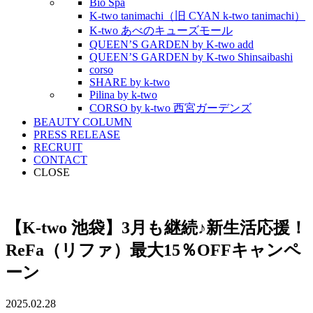
Bio Spa
K-two tanimachi（旧 CYAN k-two tanimachi）
K-two あべのキューズモール
QUEEN’S GARDEN by K-two add
QUEEN’S GARDEN by K-two Shinsaibashi
corso
SHARE by k-two
Pilina by k-two
CORSO by k-two 西宮ガーデンズ
BEAUTY COLUMN
PRESS RELEASE
RECRUIT
CONTACT
CLOSE
【K-two 池袋】3月も継続♪新生活応援！
ReFa（リファ）最大15％OFFキャンペ
ーン
2025.02.28