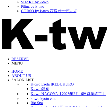
SHARE by k-two
Pilina by k-two
CORSO by k-two 西宮ガーデンズ
RESERVE
MENU
HOME
ABOUT US
SALON LIST
K-two Esola IKEBUKURO
K-two 銀座
K-two NAGOYA【2026年2月16日営業終了】
k-two kyoto emu
Bio Spa