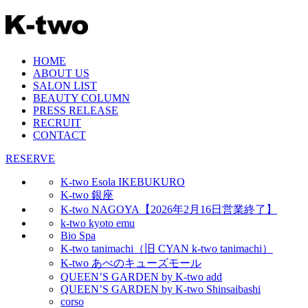
HOME
ABOUT US
SALON LIST
BEAUTY COLUMN
PRESS RELEASE
RECRUIT
CONTACT
RESERVE
K-two Esola IKEBUKURO
K-two 銀座
K-two NAGOYA【2026年2月16日営業終了】
k-two kyoto emu
Bio Spa
K-two tanimachi（旧 CYAN k-two tanimachi）
K-two あべのキューズモール
QUEEN’S GARDEN by K-two add
QUEEN’S GARDEN by K-two Shinsaibashi
corso