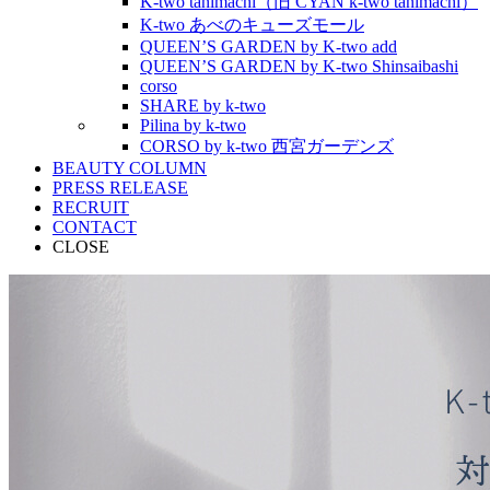
K-two tanimachi（旧 CYAN k-two tanimachi）
K-two あべのキューズモール
QUEEN’S GARDEN by K-two add
QUEEN’S GARDEN by K-two Shinsaibashi
corso
SHARE by k-two
Pilina by k-two
CORSO by k-two 西宮ガーデンズ
BEAUTY COLUMN
PRESS RELEASE
RECRUIT
CONTACT
CLOSE