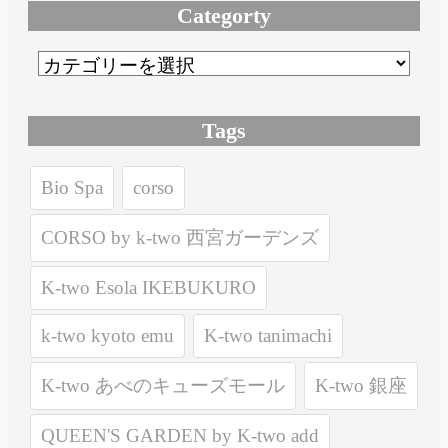
Categorty
Tags
Bio Spa
corso
CORSO by k-two 西宮ガーデンズ
K-two Esola IKEBUKURO
k-two kyoto emu
K-two tanimachi
K-two あべのキューズモール
K-two 銀座
QUEEN'S GARDEN by K-two add