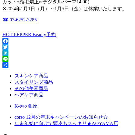
カット+縮毛矯正orデジタルパーマ14:00）
※2024年1月1日（月）～1月5日（金）は休業いたします。
☎ 03-6252-3285
HOT PEPPER Beauty予約
Facebook
Twitter
Hatena
Line
共
スキンケア商品
有
スタイリング商品
その他美容商品
ヘアケア商品
K-two 銀座
corso 12月の年末キャンペーンのお知らせ☆
年末年始に向けて頭皮もスッキリ★AOYAMA店