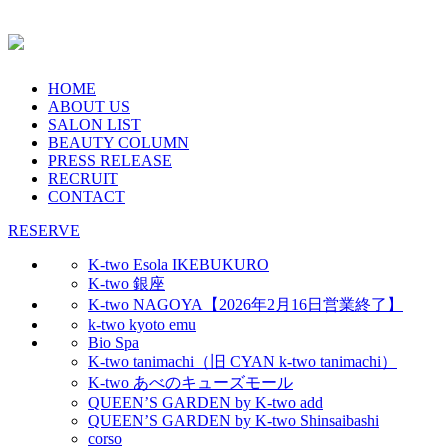
HOME
ABOUT US
SALON LIST
BEAUTY COLUMN
PRESS RELEASE
RECRUIT
CONTACT
RESERVE
K-two Esola IKEBUKURO
K-two 銀座
K-two NAGOYA【2026年2月16日営業終了】
k-two kyoto emu
Bio Spa
K-two tanimachi（旧 CYAN k-two tanimachi）
K-two あべのキューズモール
QUEEN’S GARDEN by K-two add
QUEEN’S GARDEN by K-two Shinsaibashi
corso