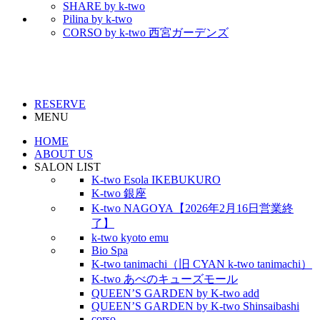
SHARE by k-two
Pilina by k-two
CORSO by k-two 西宮ガーデンズ
RESERVE
MENU
HOME
ABOUT US
SALON LIST
K-two Esola IKEBUKURO
K-two 銀座
K-two NAGOYA【2026年2月16日営業終
了】
k-two kyoto emu
Bio Spa
K-two tanimachi（旧 CYAN k-two tanimachi）
K-two あべのキューズモール
QUEEN’S GARDEN by K-two add
QUEEN’S GARDEN by K-two Shinsaibashi
corso