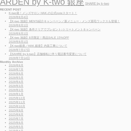
ARDEN by K-two 銀座
SHARE by k-two
RECENT POST
K-two発！メンズサロン HAK.の公式noteスタート！
2026年8月4日
【K-two 池袋】MEN’S紹介キャンペーン／新メニュー・メンズ眉毛ワックスも登場！
2026年8月1日
【K-two 池袋】条件クリアでプレゼント♪トリートメントキャンペーン
2026年8月1日
【K-two 池袋】8月限定！商品SALE 15%OFF
2026年8月1日
【K-two銀座／HAK.銀座】内装工事について
2026年7月17日
【SAHRE by k-two】店舗移転に伴う電話番号変更について
2026年7月14日
Monthly Archive
2026年8月
2026年7月
2026年6月
2026年5月
2026年4月
2026年3月
2026年2月
2026年1月
2025年12月
2025年11月
2025年10月
2025年9月
2025年8月
2025年7月
2025年6月
2025年5月
2025年4月