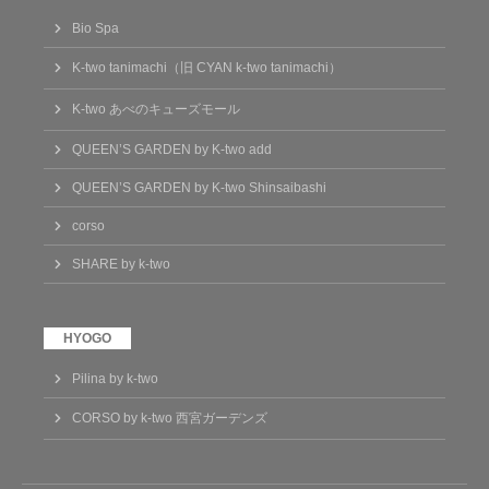
Bio Spa
K-two tanimachi（旧 CYAN k-two tanimachi）
K-two あべのキューズモール
QUEEN’S GARDEN by K-two add
QUEEN’S GARDEN by K-two Shinsaibashi
corso
SHARE by k-two
Pilina by k-two
CORSO by k-two 西宮ガーデンズ