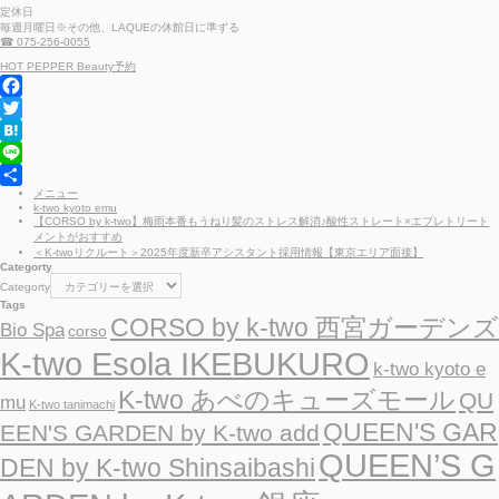
定休日
毎週月曜日※その他、LAQUEの休館日に準ずる
☎ 075-256-0055
HOT PEPPER Beauty予約
F
a
T
c
w
H
e
i
a
L
メニュー
b
t
t
i
共
k-two kyoto emu
o
t
e
n
有
【CORSO by k-two】梅雨本番もうねり髪のストレス解消♪酸性ストレート×エプレトリート
メントがおすすめ
o
e
n
e
＜K-twoリクルート＞2025年度新卒アシスタント採用情報【東京エリア面接】
k
r
a
Categorty
Categorty
Tags
CORSO by k-two 西宮ガーデンズ
Bio Spa
corso
K-two Esola IKEBUKURO
k-two kyoto e
K-two あべのキューズモール
QU
mu
K-two tanimachi
QUEEN'S GAR
EEN'S GARDEN by K-two add
QUEEN’S G
DEN by K-two Shinsaibashi