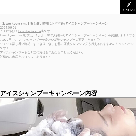
RESERV
【k-two kyoto emu】蒸し暑い時期におすすめ♪アイスシャンプーキャンペーン
2024.06.01
こんにちは！
k-two kyoto emu
店です♪
k-two kyoto emu店では、６月より毎年大好評のアイスシャンプーキャンペーンを実施します！プラ
ス550円でいつものシャンプーを冷たい炭酸シャンプーに変更できます◎
ジメジメ蒸し暑い時期にすっきりでき、お得に頭皮クレンジングも行えるおすすめのキャンペーン
です！
アイスシャンプーをご希望の方はお気軽にお申し出ください。
皆様のご来店をお待ちしております♪
アイスシャンプーキャンペーン内容