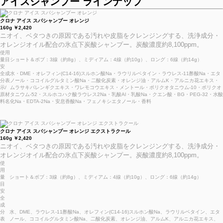
アイスシャンプー ラインナップ
クロナ アイス スパシャンプー オレンジ
160g ￥2,420
ニオイ、ベタつきの原因である汚れや皮脂をクレンジングする、洗浄成分・
オレンジオイル配合の氷点下炭酸シャンプー。炭酸濃度約8,100ppm。
使用
量目
ショート＆ボブ：3線（約8g）、ミディアム：4線（約10g）、ロング：6線（約14g）
安
全成
水・DME・オレフィン(C14-16)スルホン酸Na・ラウリルベタイン・ラウレス-11酢酸Na・エタ
分表
ノール・ココイルグルタミン酸Na・二酸化炭素・オレンジ油・アルムK・アルニカ花エキス・
示/
ムラサキバレンギクエキス・ワレモコウエキス・メントール・ポリクオタニウム-10・ポリクオ
原材
タニウム-52・スルホコハク酸ラウレス2Na・乳酸Al・乳酸Na・クエン酸・BG・PEG-32・水酸
料名
化Na・EDTA-2Na・安息香酸Na・フェノキシエタノール・香料
クロナ アイス スパシャンプー オレンジ エクストラクール
160g ￥2,420
ニオイ、ベタつきの原因である汚れや皮脂をクレンジングする、洗浄成分・
オレンジオイル配合の氷点下炭酸シャンプー。炭酸濃度約8,100ppm。
使
用
量
ショート＆ボブ：3線（約8g）、ミディアム：4線（約10g）、ロング：6線（約14g）
目
安
全
成
分
水、DME、ラウレス-11酢酸Na、オレフィン(C14-16)スルホン酸Na、ラウリルベタイン、エタ
表
ノール、ココイルグルタミン酸Na、二酸化炭素、オレンジ油、アルムK、アルニカ花エキス、