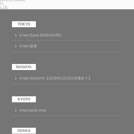
24
25
26
27
28
29
30
31
« 7月
K-two Esola IKEBUKURO
K-two 銀座
K-two NAGOYA【2026年2月16日営業終了】
k-two kyoto emu