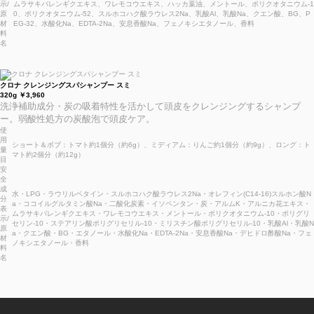
示/
ムラサキバレンギクエキス、ワレモコウエキス、ハッカ葉油、メントール、ポリクオタニウム-1
原
0、ポリクオタニウム-52、スルホコハク酸ラウレス2Na、乳酸Al、乳酸Na、クエン酸、BG、P
材
EG-32、水酸化Na、EDTA-2Na、安息香酸Na、フェノキシエタノール、香料
料
名
クロナ クレンジングスパシャンプー スミ
320g ￥3,960
洗浄補助成分・炭の吸着特性を活かして頭皮をクレンジングするシャンプ
ー。弱酸性処方の炭酸泡で頭皮ケア。
使
用
ショート＆ボブ：トマト約1個分（約6g）、ミディアム：りんご約1個分（約9g）、ロング：ト
量
マト約2個分（約12g）
目
安
全
成
水・LPG・ラウリルベタイン・スルホコハク酸ラウレス2Na・オレフィン(C14-16)スルホン酸N
分
a・ココイルグルタミン酸Na・二酸化炭素・イソペンタン・炭・アルムK・アルニカ花エキス・
表
ムラサキバレンギクエキス・ワレモコウエキス・メントール・ポリクオタニウム-10・ポリグリ
示/
セリン-10・ステアリン酸ポリグリセリル-10・ミリスチン酸ポリグリセリル-10・乳酸Al・乳酸N
原
a・クエン酸・BG・エタノール・水酸化Na・EDTA-2Na・安息香酸Na・デヒドロ酢酸Na・フェ
材
ノキシエタノール・香料
料
名