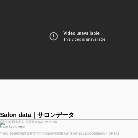
Salon data｜サロンデータ
k-two kyoto emu
〒600-8009京都府京都市下京区四条通室町東入函谷鉾町101 LAQUE四条烏丸 3F 303