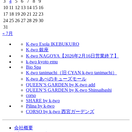
3
4
5
6
7
8
9
10
11
12
13
14
15
16
17
18
19
20
21
22
23
24
25
26
27
28
29
30
31
« 7月
K-two Esola IKEBUKURO
K-two 銀座
K-two NAGOYA【2026年2月16日営業終了】
k-two kyoto emu
Bio Spa
K-two tanimachi（旧 CYAN k-two tanimachi）
K-two あべのキューズモール
QUEEN’S GARDEN by K-two add
QUEEN’S GARDEN by K-two Shinsaibashi
corso
SHARE by k-two
Pilina by k-two
CORSO by k-two 西宮ガーデンズ
会社概要