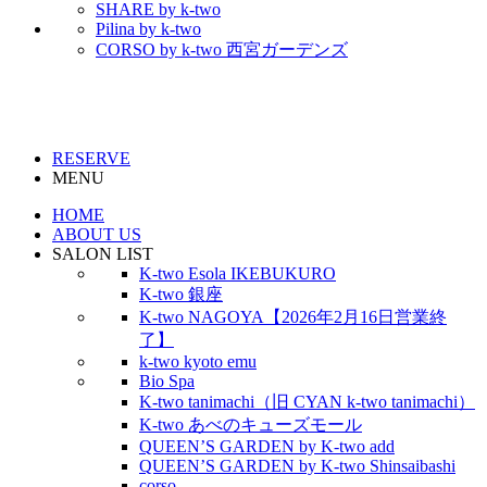
SHARE by k-two
Pilina by k-two
CORSO by k-two 西宮ガーデンズ
RESERVE
MENU
HOME
ABOUT US
SALON LIST
K-two Esola IKEBUKURO
K-two 銀座
K-two NAGOYA【2026年2月16日営業終
了】
k-two kyoto emu
Bio Spa
K-two tanimachi（旧 CYAN k-two tanimachi）
K-two あべのキューズモール
QUEEN’S GARDEN by K-two add
QUEEN’S GARDEN by K-two Shinsaibashi
corso