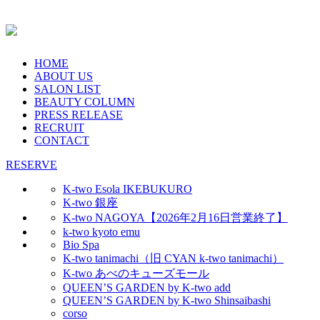
HOME
ABOUT US
SALON LIST
BEAUTY COLUMN
PRESS RELEASE
RECRUIT
CONTACT
RESERVE
K-two Esola IKEBUKURO
K-two 銀座
K-two NAGOYA【2026年2月16日営業終了】
k-two kyoto emu
Bio Spa
K-two tanimachi（旧 CYAN k-two tanimachi）
K-two あべのキューズモール
QUEEN’S GARDEN by K-two add
QUEEN’S GARDEN by K-two Shinsaibashi
corso