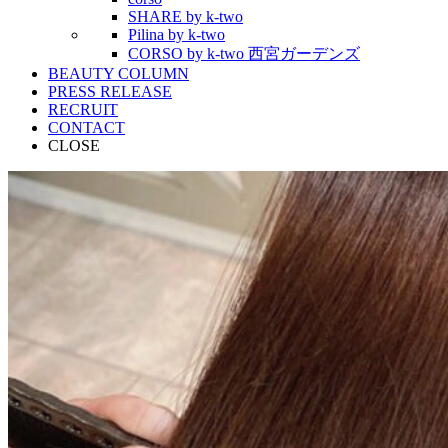
SHARE by k-two
Pilina by k-two
CORSO by k-two 西宮ガーデンズ
BEAUTY COLUMN
PRESS RELEASE
RECRUIT
CONTACT
CLOSE