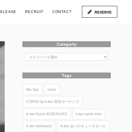
RELEASE
RECRUIT
CONTACT
RESERVE
Categorty
Tags
Bio Spa
corso
CORSO by k-two 西宮ガーデンズ
K-two Esola IKEBUKURO
k-two kyoto emu
K-two tanimachi
K-two あべのキューズモール