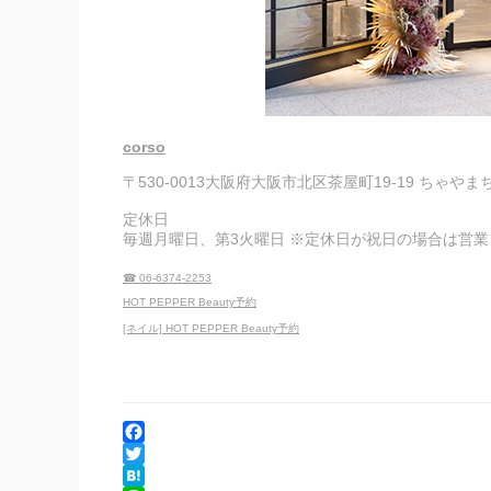
corso
〒530-0013大阪府大阪市北区茶屋町19-19 ちゃや
定休日
毎週月曜日、第3火曜日 ※定休日が祝日の場合は営
☎ 06-6374-2253
HOT PEPPER Beauty予約
[ネイル] HOT PEPPER Beauty予約
F
a
T