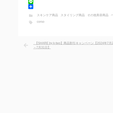
c
w
H
e
i
a
L
b
t
t
i
共
スキンケア商品
スタイリング商品
その他美容商品
o
t
e
n
有
corso
o
e
n
e
k
r
a
【SHARE by k-two】商品割引キャンペーン【2024年7月
～7月31日】