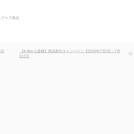
ヘアケア商品
2日
【K-two 心斎橋】商品割引キャンペーン【2024年7月2日～7月
31日】