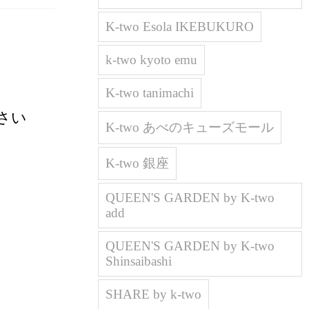
K-two Esola IKEBUKURO
k-two kyoto emu
K-two tanimachi
さい
K-two あべのキューズモール
K-two 銀座
QUEEN'S GARDEN by K-two
add
QUEEN'S GARDEN by K-two
Shinsaibashi
SHARE by k-two