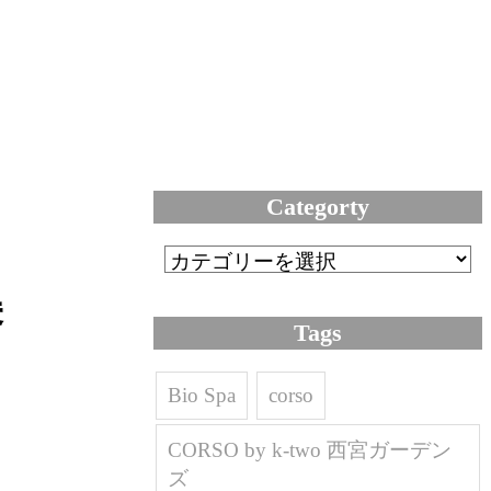
Categorty
美
Tags
Bio Spa
corso
CORSO by k-two 西宮ガーデン
ズ