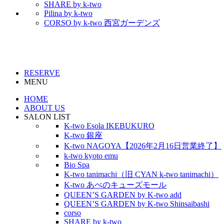
SHARE by k-two
Pilina by k-two
CORSO by k-two 西宮ガーデンズ
RESERVE
MENU
HOME
ABOUT US
SALON LIST
K-two Esola IKEBUKURO
K-two 銀座
K-two NAGOYA【2026年2月16日営業終了】
k-two kyoto emu
Bio Spa
K-two tanimachi（旧 CYAN k-two tanimachi）
K-two あべのキューズモール
QUEEN’S GARDEN by K-two add
QUEEN’S GARDEN by K-two Shinsaibashi
corso
SHARE by k-two