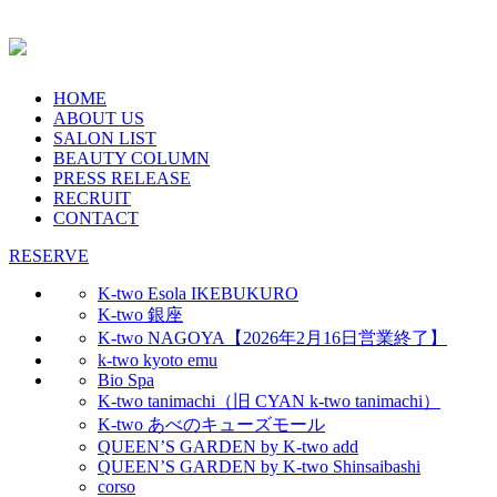
HOME
ABOUT US
SALON LIST
BEAUTY COLUMN
PRESS RELEASE
RECRUIT
CONTACT
RESERVE
K-two Esola IKEBUKURO
K-two 銀座
K-two NAGOYA【2026年2月16日営業終了】
k-two kyoto emu
Bio Spa
K-two tanimachi（旧 CYAN k-two tanimachi）
K-two あべのキューズモール
QUEEN’S GARDEN by K-two add
QUEEN’S GARDEN by K-two Shinsaibashi
corso