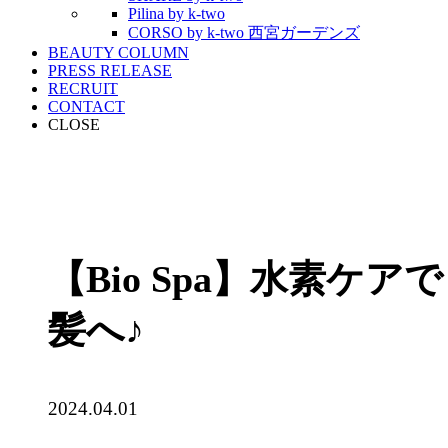
Pilina by k-two
CORSO by k-two 西宮ガーデンズ
BEAUTY COLUMN
PRESS RELEASE
RECRUIT
CONTACT
CLOSE
【Bio Spa】水素ケ
髪へ♪
2024.04.01