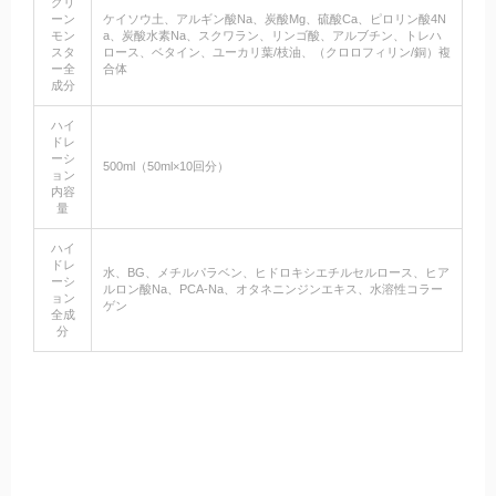
グリ
ーン
ケイソウ土、アルギン酸Na、炭酸Mg、硫酸Ca、ピロリン酸4N
モン
a、炭酸水素Na、スクワラン、リンゴ酸、アルブチン、トレハ
スタ
ロース、ベタイン、ユーカリ葉/枝油、（クロロフィリン/銅）複
ー全
合体
成分
ハイ
ドレ
ーシ
500ml（50ml×10回分）
ョン
内容
量
ハイ
ドレ
水、BG、メチルパラベン、ヒドロキシエチルセルロース、ヒア
ーシ
ルロン酸Na、PCA-Na、オタネニンジンエキス、水溶性コラー
ョン
ゲン
全成
分