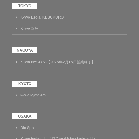
K-two Esola IKEBUKURO
K-two 銀座
K-two NAGOYA【2026年2月16日営業終了】
k-two kyoto emu
Bio Spa