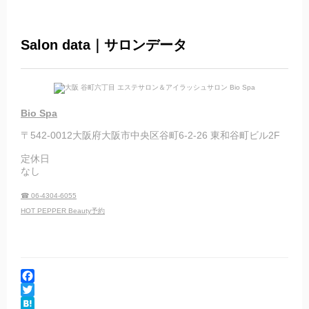
Salon data｜サロンデータ
Bio Spa
〒542-0012大阪府大阪市中央区谷町6-2-26 東和谷町ビル2F
定休日
なし
☎ 06-4304-6055
HOT PEPPER Beauty予約
F
a
T