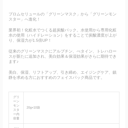
プロムセリュールの「グリーンマスク」から「グリーンモン
スター」へ進化！
業界初！化粧水でつくる超炭酸パック。水使用から専用化粧
水の使用（ハイドレーション）をすることで炭酸濃度が上が
り、保湿力が1.5倍UP！
従来のグリーンマスクにアルブチン、べタイン、トレハロー
スが新たに追加され、美白効果＆保湿効果がさらに期待でき
ます♪
美白、保湿、リフトアップ、引き締め、エイジングケア、鎮
静を求める方におすすめのフェイスパック商品です。
グリ
ーン
モン
20g×10袋
スタ
ー内
容量