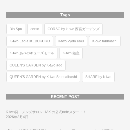
Tags
Bio Spa
corso
CORSO by k-two 西宮ガーデンズ
K-two Esola IKEBUKURO
k-two kyoto emu
K-two tanimachi
K-two あべのキューズモール
K-two 銀座
QUEEN'S GARDEN by K-two add
QUEEN'S GARDEN by K-two Shinsaibashi
SHARE by k-two
RECENT POST
K-two発！メンズサロン HAK.の公式noteスタート！
2026年8月4日