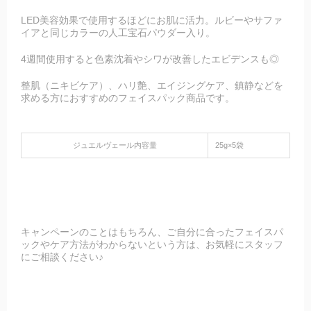
LED美容効果で使用するほどにお肌に活力。ルビーやサファ
イアと同じカラーの人工宝石パウダー入り。
4週間使用すると色素沈着やシワが改善したエビデンスも◎
整肌（ニキビケア）、ハリ艶、エイジングケア、鎮静などを
求める方におすすめのフェイスパック商品です。
ジュエルヴェール内容量
25g×5袋
キャンペーンのことはもちろん、ご自分に合ったフェイスパ
ックやケア方法がわからないという方は、お気軽にスタッフ
にご相談ください♪