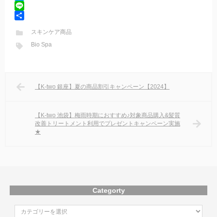
c
w
H
e
i
a
L
b
t
t
i
共
スキンケア商品
o
t
e
n
有
Bio Spa
o
e
n
e
k
r
a
【K-two 銀座】夏の商品割引キャンペーン【2024】
【K-two 池袋】梅雨時期におすすめ♪対象商品購入&髪質
改善トリートメント利用でプレゼントキャンペーン実施
★
Categorty