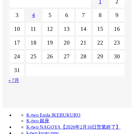
1
2
3
4
5
6
7
8
9
10
11
12
13
14
15
16
17
18
19
20
21
22
23
24
25
26
27
28
29
30
31
« 7月
K-two Esola IKEBUKURO
K-two 銀座
K-two NAGOYA【2026年2月16日営業終了】
k-two kyoto emu