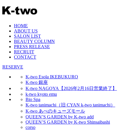
HOME
ABOUT US
SALON LIST
BEAUTY COLUMN
PRESS RELEASE
RECRUIT
CONTACT
RESERVE
K-two Esola IKEBUKURO
K-two 銀座
K-two NAGOYA【2026年2月16日営業終了】
k-two kyoto emu
Bio Spa
K-two tanimachi（旧 CYAN k-two tanimachi）
K-two あべのキューズモール
QUEEN’S GARDEN by K-two add
QUEEN’S GARDEN by K-two Shinsaibashi
corso