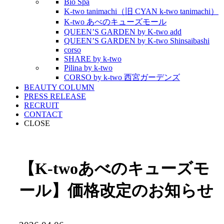
Bio Spa
K-two tanimachi（旧 CYAN k-two tanimachi）
K-two あべのキューズモール
QUEEN’S GARDEN by K-two add
QUEEN’S GARDEN by K-two Shinsaibashi
corso
SHARE by k-two
Pilina by k-two
CORSO by k-two 西宮ガーデンズ
BEAUTY COLUMN
PRESS RELEASE
RECRUIT
CONTACT
CLOSE
【K-twoあべのキューズモ
ール】価格改定のお知らせ