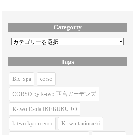
Categorty
Tags
Bio Spa
corso
CORSO by k-two 西宮ガーデンズ
K-two Esola IKEBUKURO
k-two kyoto emu
K-two tanimachi