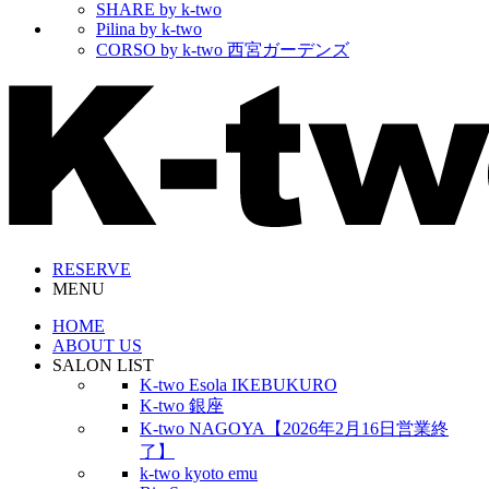
SHARE by k-two
Pilina by k-two
CORSO by k-two 西宮ガーデンズ
RESERVE
MENU
HOME
ABOUT US
SALON LIST
K-two Esola IKEBUKURO
K-two 銀座
K-two NAGOYA【2026年2月16日営業終
了】
k-two kyoto emu