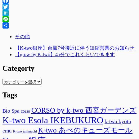
Facebook
Twitter
Hatena
Line
共
その他
有
【K-two銀座】台風7号接近に伴う短縮営業のお知らせ
【grow by K-two】45分でこれくらいできます
Categorty
Categorty
Tags
CORSO by k-two 西宮ガーデンズ
Bio Spa
corso
K-two Esola IKEBUKURO
k-two kyoto
K-two あべのキューズモール
emu
K-two tanimachi