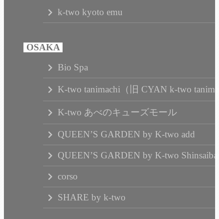
k-two kyoto emu
Bio Spa
K-two tanimachi（旧 CYAN k-two tanim
K-two あべのキューズモール
QUEEN’S GARDEN by K-two add
QUEEN’S GARDEN by K-two Shinsaibas
corso
SHARE by k-two