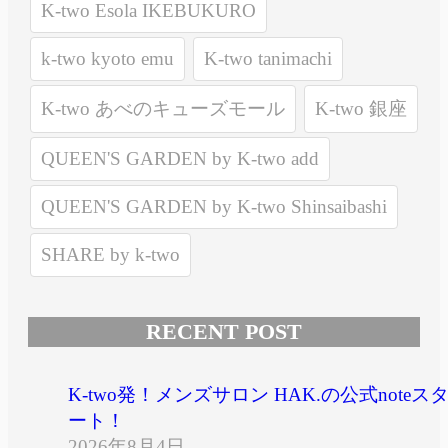
K-two Esola IKEBUKURO
k-two kyoto emu
K-two tanimachi
K-two あべのキューズモール
K-two 銀座
QUEEN'S GARDEN by K-two add
QUEEN'S GARDEN by K-two Shinsaibashi
SHARE by k-two
RECENT POST
K-two発！メンズサロン HAK.の公式noteス
ート！
2026年8月4日