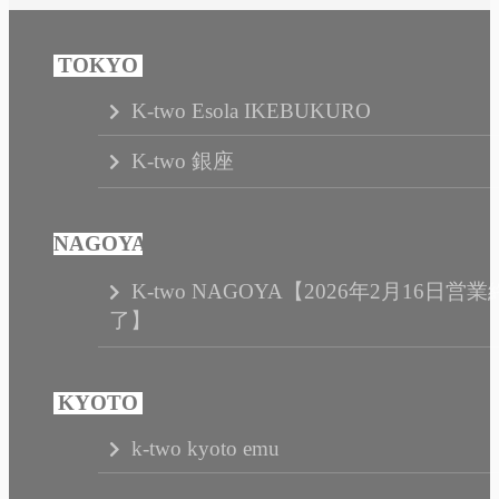
K-two Esola IKEBUKURO
K-two 銀座
K-two NAGOYA【2026年2月16日営業
了】
k-two kyoto emu