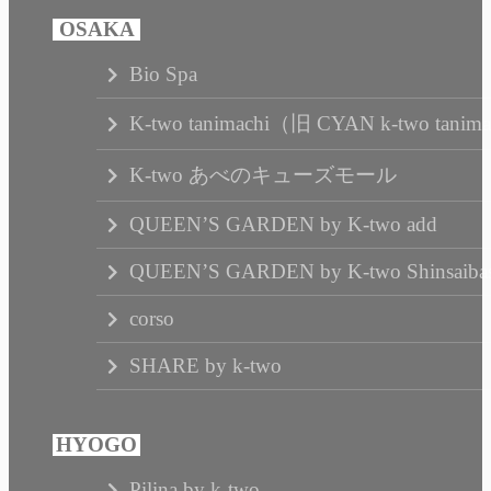
Bio Spa
K-two tanimachi（旧 CYAN k-two tanim
K-two あべのキューズモール
QUEEN’S GARDEN by K-two add
QUEEN’S GARDEN by K-two Shinsaibas
corso
SHARE by k-two
Pilina by k-two