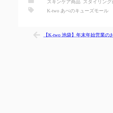
スキンケア商品
スタイリング
有
K-two あべのキューズモール
【K-two 池袋】年末年始営業の