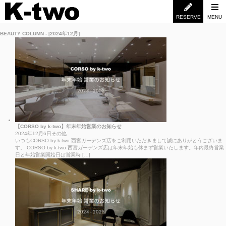
RESERVE
MENU
BEAUTY COLUMN - [2024年12月]
【CORSO by k-two】年末年始営業のお知らせ
2024年12月6日
その他
いつもCORSO by k-two 西宮ガーデンズ店をご利用いただきまして誠にありがとうございま
す。 CORSO by k-two 西宮ガーデンズ店は年末年始も休まず営業いたします。年内最終営業
日と年始営業開始日は営業時 […]