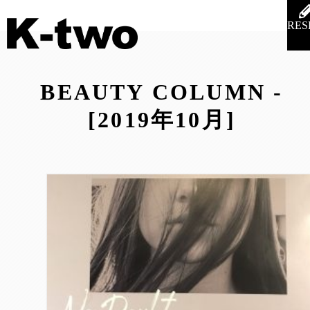
RES
BEAUTY COLUMN -
[2019年10月]