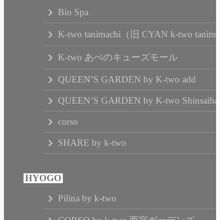
Bio Spa
K-two tanimachi（旧 CYAN k-two tanim
K-two あべのキューズモール
QUEEN’S GARDEN by K-two add
QUEEN’S GARDEN by K-two Shinsaibas
corso
SHARE by k-two
Pilina by k-two