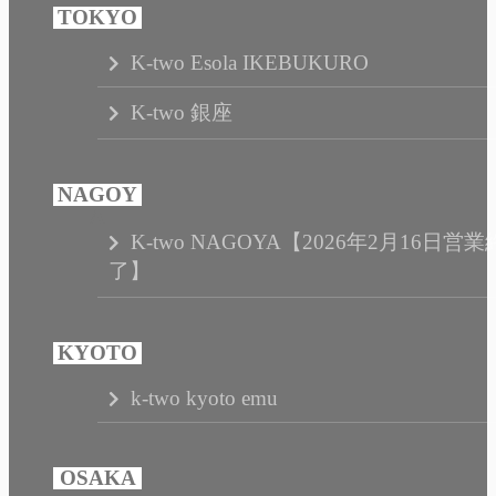
K-two Esola IKEBUKURO
K-two 銀座
K-two NAGOYA【2026年2月16日営業
了】
k-two kyoto emu