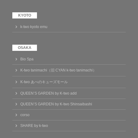
k-two kyoto emu
Bio Spa
K-two tanimachi（旧 CYAN k-two tanimachi）
K-two あべのキューズモール
QUEEN’S GARDEN by K-two add
QUEEN’S GARDEN by K-two Shinsaibashi
corso
SHARE by k-two