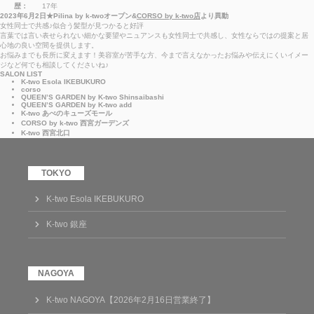
歴：
17年
2023年6月2日★Pilina by k-twoオープン&
CORSO by k-two店
より異動
女性同士で共感♪似合う髪型が見つかると好評
言葉では言い表せられない細かな要望やニュアンスも女性同士で共感し、女性ならではの提案と居
心地の良い空間を提供します。
お悩みまでも長所に変えます！美容室が苦手な方、今まで言えなかったお悩みや伝えにくいイメー
ジなど何でも相談してくださいね♪
SALON LIST
K-two Esola IKEBUKURO
corso
QUEEN’S GARDEN by K-two Shinsaibashi
QUEEN’S GARDEN by K-two add
K-two あべのキューズモール
CORSO by k-two 西宮ガーデンズ
K-two 西宮北口
K-two Esola IKEBUKURO
K-two 銀座
K-two NAGOYA【2026年2月16日営業終了】