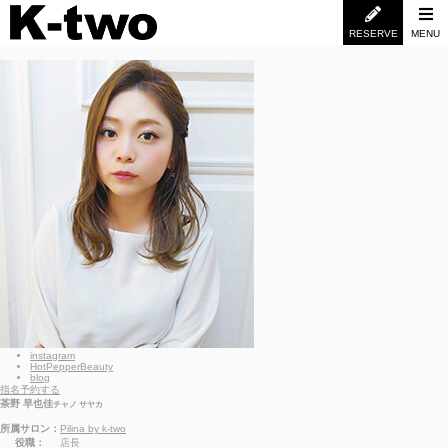
RESERVE
MENU
instagram
HotPepperBeauty
blog
指名予約する
茶野 早也佳
チャノ サヤカ
所属サロン：
Pilina by k-two
役職：
店長