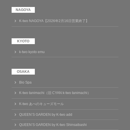
K-two NAGOYA【2026年2月16日営業終了】
k-two kyoto emu
Bio Spa
K-two tanimachi（旧 CYAN k-two tanimachi）
K-two あべのキューズモール
QUEEN’S GARDEN by K-two add
QUEEN’S GARDEN by K-two Shinsaibashi