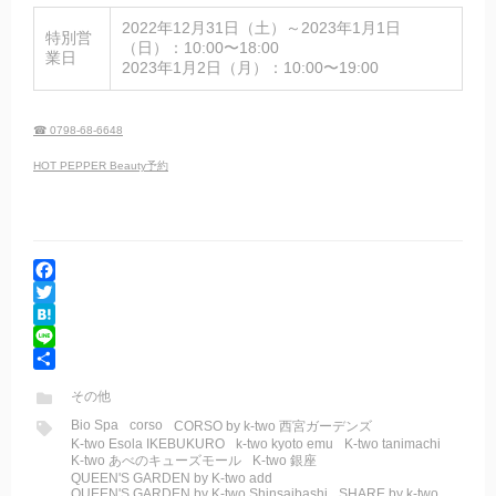
2022年12月31日（土）～2023年1月1日
特別営
（日）：10:00〜18:00
業日
2023年1月2日（月）：10:00〜19:00
☎ 0798-68-6648
HOT PEPPER Beauty予約
F
a
T
c
w
H
e
i
a
L
b
t
t
i
共
その他
o
t
e
n
有
Bio Spa
corso
o
e
n
e
CORSO by k-two 西宮ガーデンズ
K-two Esola IKEBUKURO
k-two kyoto emu
K-two tanimachi
k
r
a
K-two あべのキューズモール
K-two 銀座
QUEEN'S GARDEN by K-two add
QUEEN'S GARDEN by K-two Shinsaibashi
SHARE by k-two