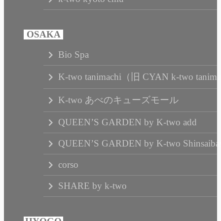
Bio Spa
K-two tanimachi（旧 CYAN k-two tanim
K-two あべのキューズモール
QUEEN’S GARDEN by K-two add
QUEEN’S GARDEN by K-two Shinsaibas
corso
SHARE by k-two