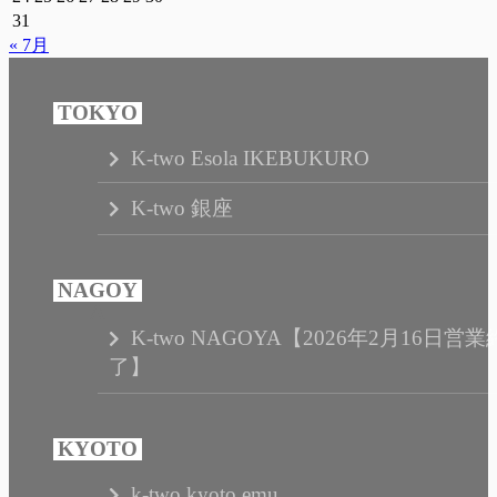
31
« 7月
K-two Esola IKEBUKURO
K-two 銀座
K-two NAGOYA【2026年2月16日営業
了】
k-two kyoto emu