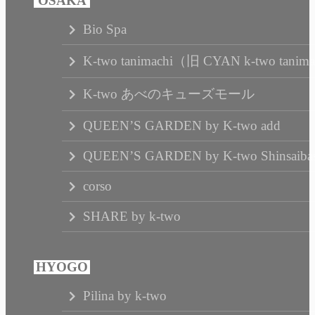
Bio Spa
K-two tanimachi（旧 CYAN k-two tanim
K-two あべのキューズモール
QUEEN’S GARDEN by K-two add
QUEEN’S GARDEN by K-two Shinsaibas
corso
SHARE by k-two
Pilina by k-two