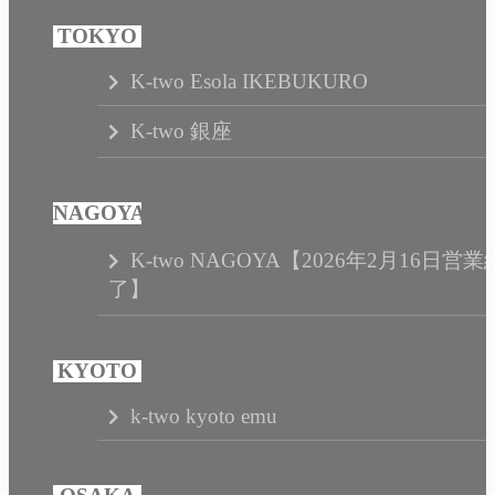
K-two Esola IKEBUKURO
K-two 銀座
K-two NAGOYA【2026年2月16日営業
了】
k-two kyoto emu