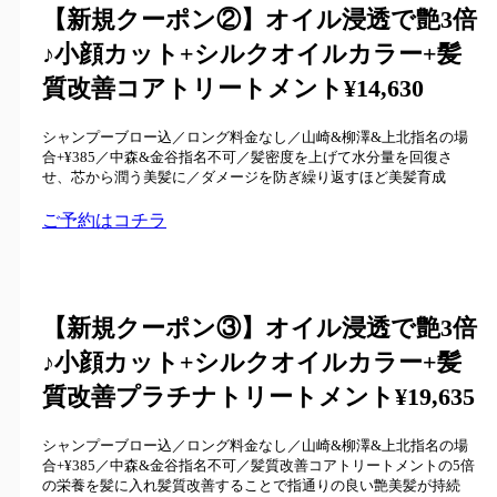
【新規クーポン②】
オイル浸透で艶3倍
♪小顔カット+シルクオイルカラー+髪
質改善コアトリートメント¥14,630
シャンプーブロー込／ロング料金なし／山崎&柳澤&上北指名の場
合+¥385／中森&金谷指名不可／髪密度を上げて水分量を回復さ
せ、芯から潤う美髪に／ダメージを防ぎ繰り返すほど美髪育成
ご予約はコチラ
【新規クーポン③】
オイル浸透で艶3倍
♪
小顔カット+シルクオイルカラー+髪
質改善プラチナ
トリートメント¥19,635
シャンプーブロー込／ロング料金なし／山崎&柳澤&上北指名の場
合+¥385／中森&金谷指名不可／髪質改善コアトリートメントの5倍
の栄養を髪に入れ髪質改善することで指通りの良い艶美髪が持続