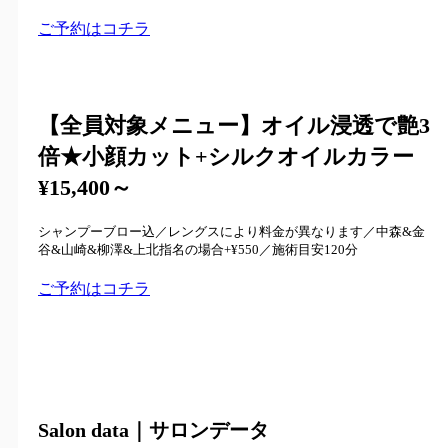
ご予約はコチラ
【全員対象メニュー】
オイル浸透で艶3
倍★小顔カット+シルクオイルカラー
¥15,400～
シャンプーブロー込／レングスにより料金が異なります／中森&金
谷&山崎&柳澤&上北指名の場合+¥550／施術目安120分
ご予約はコチラ
Salon data｜サロンデータ