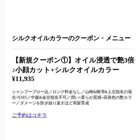
シルクオイルカラー
のクーポン・メニュー
【新規クーポン①】
オイル浸透で艶3倍
♪小顔カット+シルクオイルカラー
¥11
,
935
シャンプーブロー込／ロング料金なし／山崎&柳澤&上北指名の場
合+¥385／中森&金谷指名不可／潤い+柔らか質感+高発色の艶カラ
ー／ダメージを防ぎ繰り返すほど美髪育成
ご予約はコチラ