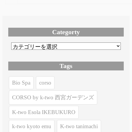
Categorty
Tags
Bio Spa
corso
CORSO by k-two 西宮ガーデンズ
K-two Esola IKEBUKURO
k-two kyoto emu
K-two tanimachi