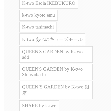
K-two Esola IKEBUKURO
k-two kyoto emu
K-two tanimachi
K-two あべのキューズモール
QUEEN'S GARDEN by K-two
add
QUEEN'S GARDEN by K-two
Shinsaibashi
QUEEN’S GARDEN by K-two 銀
座
SHARE by k-two