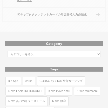
4月1日～】
ICチップ付きクレジットカードの暗証番号入力必須化
Categorty
Tags
Bio Spa
corso
CORSO by k-two 西宮ガーデンズ
K-two Esola IKEBUKURO
k-two kyoto emu
K-two tanimachi
K-two あべのキューズモール
K-two 銀座