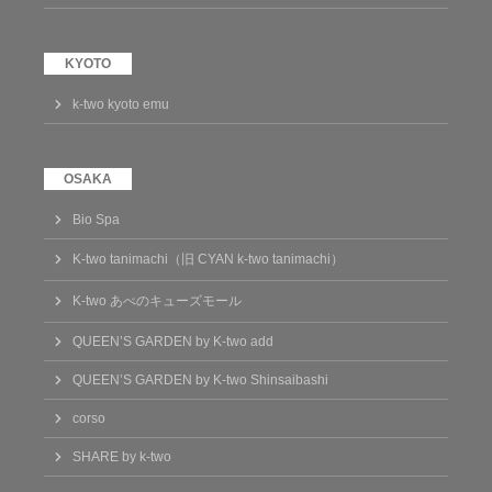
k-two kyoto emu
Bio Spa
K-two tanimachi（旧 CYAN k-two tanimachi）
K-two あべのキューズモール
QUEEN’S GARDEN by K-two add
QUEEN’S GARDEN by K-two Shinsaibashi
corso
SHARE by k-two