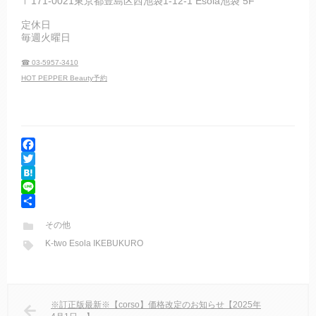
〒171-0021東京都豊島区西池袋1-12-1 Esola池袋 5F
定休日
毎週火曜日
☎ 03-5957-3410
HOT PEPPER Beauty予約
F
a
T
c
w
H
e
i
a
L
b
t
t
i
共
その他
o
t
e
n
有
K-two Esola IKEBUKURO
o
e
n
e
k
r
a
※訂正版最新※【corso】価格改定のお知らせ【2025年