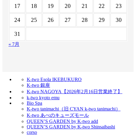
17
18
19
20
21
22
23
24
25
26
27
28
29
30
31
« 7月
K-two Esola IKEBUKURO
K-two 銀座
K-two NAGOYA【2026年2月16日営業終了】
k-two kyoto emu
Bio Spa
K-two tanimachi（旧 CYAN k-two tanimachi）
K-two あべのキューズモール
QUEEN’S GARDEN by K-two add
QUEEN’S GARDEN by K-two Shinsaibashi
corso