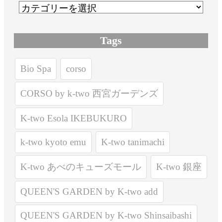
Tags
Bio Spa
corso
CORSO by k-two 西宮ガーデンズ
K-two Esola IKEBUKURO
k-two kyoto emu
K-two tanimachi
K-two あべのキューズモール
K-two 銀座
QUEEN'S GARDEN by K-two add
QUEEN'S GARDEN by K-two Shinsaibashi