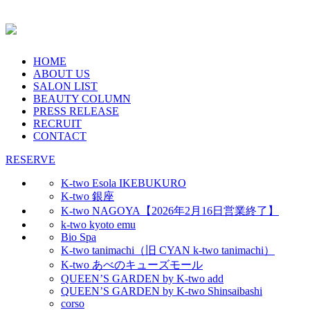
HOME
ABOUT US
SALON LIST
BEAUTY COLUMN
PRESS RELEASE
RECRUIT
CONTACT
RESERVE
K-two Esola IKEBUKURO
K-two 銀座
K-two NAGOYA【2026年2月16日営業終了】
k-two kyoto emu
Bio Spa
K-two tanimachi（旧 CYAN k-two tanimachi）
K-two あべのキューズモール
QUEEN’S GARDEN by K-two add
QUEEN’S GARDEN by K-two Shinsaibashi
corso