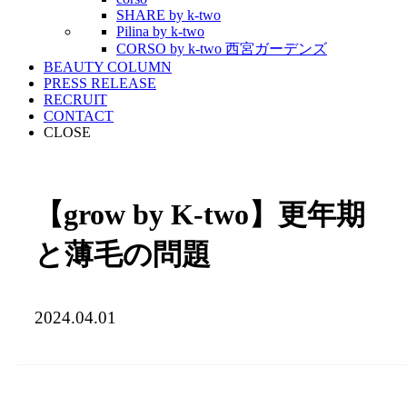
SHARE by k-two
Pilina by k-two
CORSO by k-two 西宮ガーデンズ
BEAUTY COLUMN
PRESS RELEASE
RECRUIT
CONTACT
CLOSE
【grow by K-two】更年期
と薄毛の問題
2024.04.01