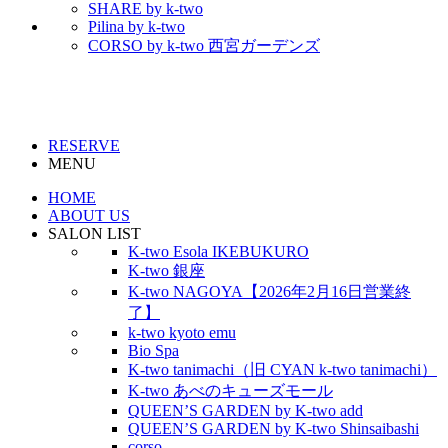
SHARE by k-two
Pilina by k-two
CORSO by k-two 西宮ガーデンズ
RESERVE
MENU
HOME
ABOUT US
SALON LIST
K-two Esola IKEBUKURO
K-two 銀座
K-two NAGOYA【2026年2月16日営業終
了】
k-two kyoto emu
Bio Spa
K-two tanimachi（旧 CYAN k-two tanimachi）
K-two あべのキューズモール
QUEEN’S GARDEN by K-two add
QUEEN’S GARDEN by K-two Shinsaibashi
corso