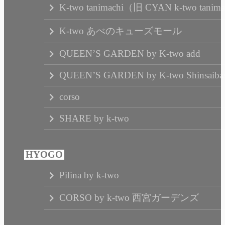
K-two tanimachi（旧 CYAN k-two tanim
K-two あべのキューズモール
QUEEN’S GARDEN by K-two add
QUEEN’S GARDEN by K-two Shinsaibas
corso
SHARE by k-two
Pilina by k-two
CORSO by k-two 西宮ガーデンズ