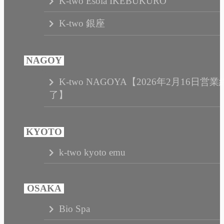
K-two Esola IKEBUKURO
K-two 銀座
K-two NAGOYA【2026年2月16日営業
了】
k-two kyoto emu
Bio Spa