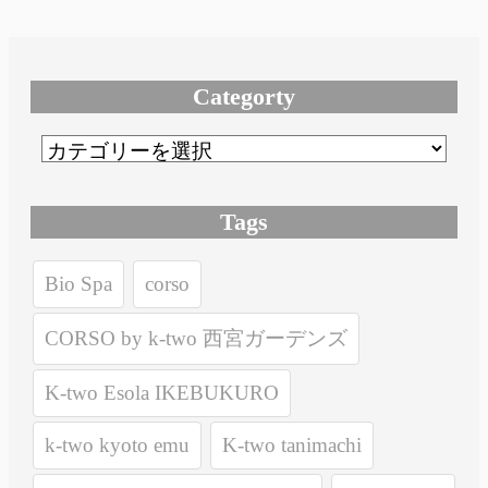
Categorty
Tags
Bio Spa
corso
CORSO by k-two 西宮ガーデンズ
K-two Esola IKEBUKURO
k-two kyoto emu
K-two tanimachi