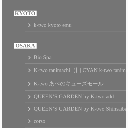
k-two kyoto emu
Bio Spa
K-two tanimachi（旧 CYAN k-two tanim
K-two あべのキューズモール
QUEEN’S GARDEN by K-two add
QUEEN’S GARDEN by K-two Shinsaibas
corso