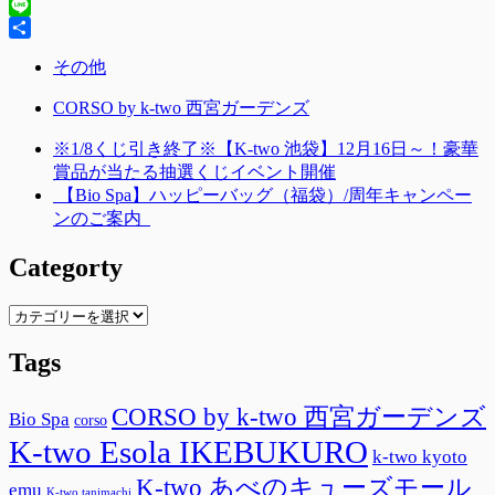
Hatena
Line
共
その他
有
CORSO by k-two 西宮ガーデンズ
※1/8くじ引き終了※【K-two 池袋】12月16日～！豪華
賞品が当たる抽選くじイベント開催
【Bio Spa】ハッピーバッグ（福袋）/周年キャンペー
ンのご案内
Categorty
Categorty
Tags
CORSO by k-two 西宮ガーデンズ
Bio Spa
corso
K-two Esola IKEBUKURO
k-two kyoto
K-two あべのキューズモール
emu
K-two tanimachi