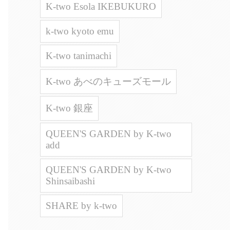
K-two Esola IKEBUKURO
k-two kyoto emu
K-two tanimachi
K-two あべのキューズモール
K-two 銀座
QUEEN'S GARDEN by K-two
add
QUEEN'S GARDEN by K-two
Shinsaibashi
SHARE by k-two