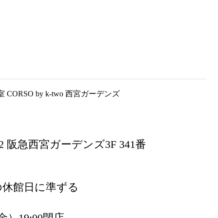
-2 阪急西宮ガーデンズ3F 341番
の休館日に準ずる
）19:00閉店