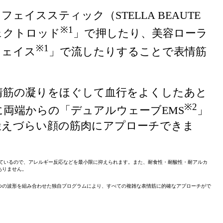
イススティック（STELLA BEAUTE
※1
エフェクトロッド
」で押したり、美容ローラ
※1
フェイス
」で流したりすることで表情筋
情筋の凝りをほぐして血行をよくしたあと
※2
両端からの「デュアルウェーブEMS
」
鍛えづらい顔の筋肉にアプローチできま
用しているので、アレルギー反応などを最小限に抑えられます。また、耐食性・耐酸性・耐アルカ
ありません。
の、2つの波形を組み合わせた独自プログラムにより、すべての複雑な表情筋に的確なアプローチがで