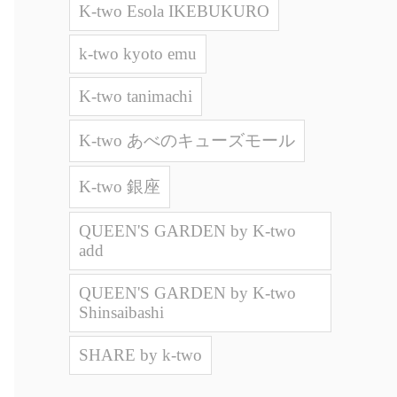
K-two Esola IKEBUKURO
k-two kyoto emu
K-two tanimachi
K-two あべのキューズモール
K-two 銀座
QUEEN'S GARDEN by K-two
add
QUEEN'S GARDEN by K-two
Shinsaibashi
SHARE by k-two