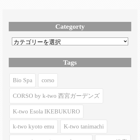
Categorty
Tags
Bio Spa
corso
CORSO by k-two 西宮ガーデンズ
K-two Esola IKEBUKURO
k-two kyoto emu
K-two tanimachi