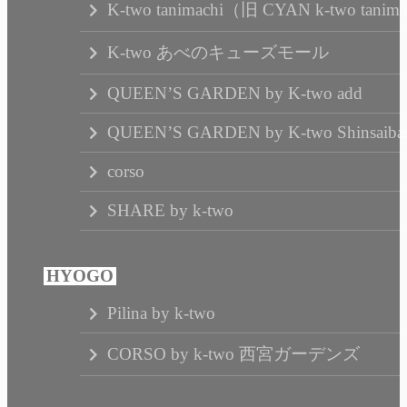
K-two tanimachi（旧 CYAN k-two tanim
K-two あべのキューズモール
QUEEN’S GARDEN by K-two add
QUEEN’S GARDEN by K-two Shinsaibas
corso
SHARE by k-two
Pilina by k-two
CORSO by k-two 西宮ガーデンズ