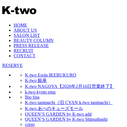
HOME
ABOUT US
SALON LIST
BEAUTY COLUMN
PRESS RELEASE
RECRUIT
CONTACT
RESERVE
K-two Esola IKEBUKURO
K-two 銀座
K-two NAGOYA【2026年2月16日営業終了】
k-two kyoto emu
Bio Spa
K-two tanimachi（旧 CYAN k-two tanimachi）
K-two あべのキューズモール
QUEEN’S GARDEN by K-two add
QUEEN’S GARDEN by K-two Shinsaibashi
corso