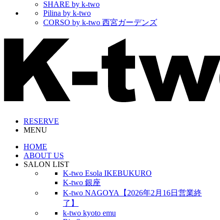
SHARE by k-two
Pilina by k-two
CORSO by k-two 西宮ガーデンズ
RESERVE
MENU
HOME
ABOUT US
SALON LIST
K-two Esola IKEBUKURO
K-two 銀座
K-two NAGOYA【2026年2月16日営業終
了】
k-two kyoto emu