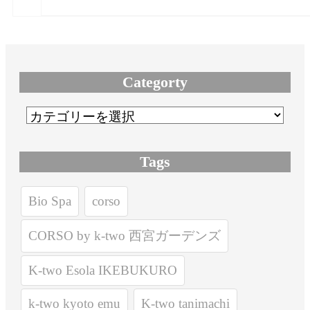
Categorty
Tags
Bio Spa
corso
CORSO by k-two 西宮ガーデンズ
K-two Esola IKEBUKURO
k-two kyoto emu
K-two tanimachi