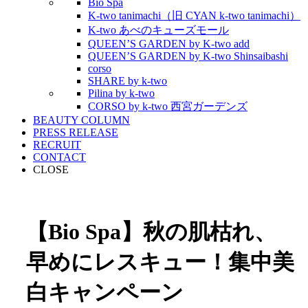
Bio Spa
K-two tanimachi（旧 CYAN k-two tanimachi）
K-two あべのキューズモール
QUEEN’S GARDEN by K-two add
QUEEN’S GARDEN by K-two Shinsaibashi
corso
SHARE by k-two
Pilina by k-two
CORSO by k-two 西宮ガーデンズ
BEAUTY COLUMN
PRESS RELEASE
RECRUIT
CONTACT
CLOSE
【Bio Spa】秋の肌枯れ、
早めにレスキュー！集中美
白キャンペーン