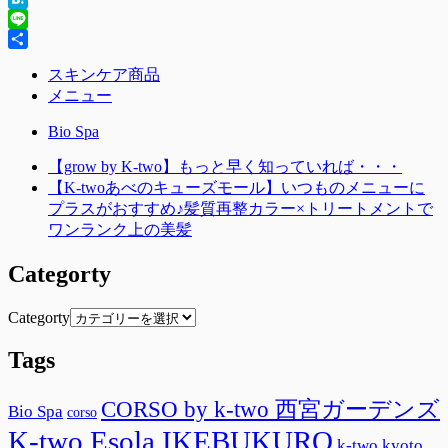
Hatena
Line
共
スキンケア商品
有
メニュー
Bio Spa
【grow by K-two】もっと早く知っていれば・・・
【K-twoあべのキューズモール】いつものメニューに
プラスがおすすめ♪髪質再整カラー×トリートメントで
ワンランク上の美髪
Categorty
Categorty
Tags
CORSO by k-two 西宮ガーデンズ
Bio Spa
corso
K-two Esola IKEBUKURO
k-two kyoto