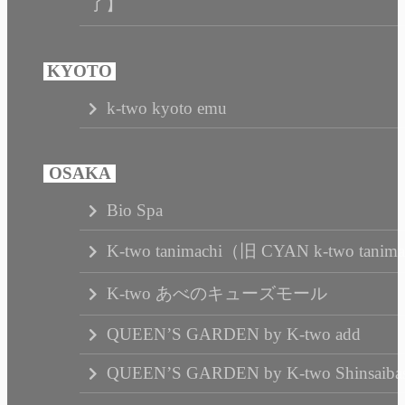
了】
k-two kyoto emu
Bio Spa
K-two tanimachi（旧 CYAN k-two tanim
K-two あべのキューズモール
QUEEN’S GARDEN by K-two add
QUEEN’S GARDEN by K-two Shinsaibas