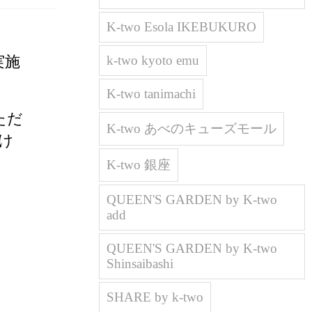
K-two Esola IKEBUKURO
実施
k-two kyoto emu
K-two tanimachi
ただ
K-two あべのキューズモール
受け
K-two 銀座
QUEEN'S GARDEN by K-two
add
QUEEN'S GARDEN by K-two
Shinsaibashi
SHARE by k-two