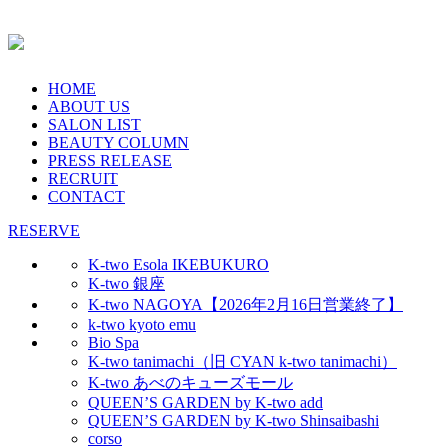
HOME
ABOUT US
SALON LIST
BEAUTY COLUMN
PRESS RELEASE
RECRUIT
CONTACT
RESERVE
K-two Esola IKEBUKURO
K-two 銀座
K-two NAGOYA【2026年2月16日営業終了】
k-two kyoto emu
Bio Spa
K-two tanimachi（旧 CYAN k-two tanimachi）
K-two あべのキューズモール
QUEEN’S GARDEN by K-two add
QUEEN’S GARDEN by K-two Shinsaibashi
corso