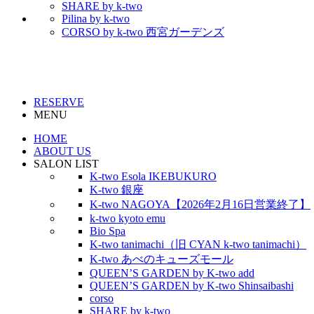
SHARE by k-two
Pilina by k-two
CORSO by k-two 西宮ガーデンズ
RESERVE
MENU
HOME
ABOUT US
SALON LIST
K-two Esola IKEBUKURO
K-two 銀座
K-two NAGOYA【2026年2月16日営業終了】
k-two kyoto emu
Bio Spa
K-two tanimachi（旧 CYAN k-two tanimachi）
K-two あべのキューズモール
QUEEN’S GARDEN by K-two add
QUEEN’S GARDEN by K-two Shinsaibashi
corso
SHARE by k-two