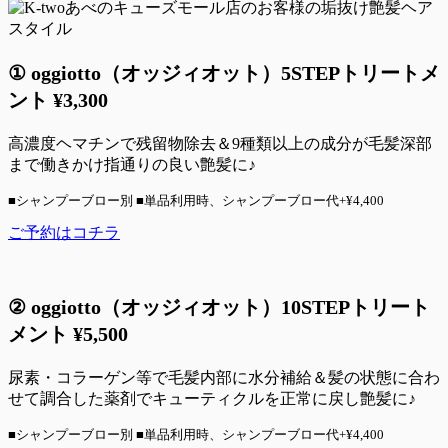
①
oggiotto（
オッジィオット）5STEPトリートメ
ント
¥3,300
高濃度ヘマチンで残留物除去＆9種類以上の成分が毛髪深部
まで働きかけ指通りの良い艶髪に♪
■シャンプーブロー別 ■単品利用時、シャンプーブロー代+¥4,400
ご予約はコチラ
②
oggiotto（
オッジィオット）
10STEP
トリート
メント
¥
5,500
尿素・コラーゲン等で毛髪内部に水分補給＆髪の状態に合わ
せて調合した薬剤でキューティクルを正常に戻し艶髪に♪
■シャンプーブロー別 ■単品利用時、シャンプーブロー代+¥4,400