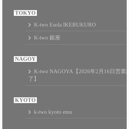
K-two Esola IKEBUKURO
K-two 銀座
K-two NAGOYA【2026年2月16日営業
了】
k-two kyoto emu