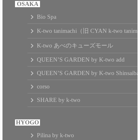
Bio Spa
K-two tanimachi（旧 CYAN k-two tanim
K-two あべのキューズモール
QUEEN’S GARDEN by K-two add
QUEEN’S GARDEN by K-two Shinsaibas
corso
SHARE by k-two
Pilina by k-two