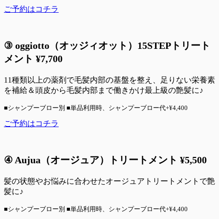
ご予約はコチラ
③
oggiotto（
オッジィオット）
15STEP
トリート
メント
¥
7,700
11種類以上の薬剤で毛髪内部の基盤を整え、足りない栄養素
を補給＆頭皮から毛髪内部まで働きかけ最上級の艶髪に♪
■シャンプーブロー別 ■単品利用時、シャンプーブロー代+¥4,400
ご予約はコチラ
④
Aujua（
オージュア
）トリートメント
¥
5,500
髪の状態やお悩みに合わせたオージュアトリートメントで艶
髪に♪
■シャンプーブロー別 ■単品利用時、シャンプーブロー代+¥4,400