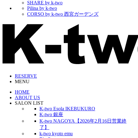
SHARE by k-two
Pilina by k-two
CORSO by k-two 西宮ガーデンズ
RESERVE
MENU
HOME
ABOUT US
SALON LIST
K-two Esola IKEBUKURO
K-two 銀座
K-two NAGOYA【2026年2月16日営業終
了】
k-two kyoto emu