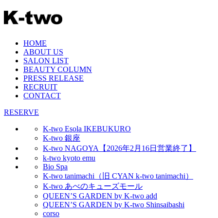
HOME
ABOUT US
SALON LIST
BEAUTY COLUMN
PRESS RELEASE
RECRUIT
CONTACT
RESERVE
K-two Esola IKEBUKURO
K-two 銀座
K-two NAGOYA【2026年2月16日営業終了】
k-two kyoto emu
Bio Spa
K-two tanimachi（旧 CYAN k-two tanimachi）
K-two あべのキューズモール
QUEEN’S GARDEN by K-two add
QUEEN’S GARDEN by K-two Shinsaibashi
corso