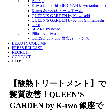
Bio Spa
K-two tanimachi（旧 CYAN k-two tanimachi）
K-two あべのキューズモール
QUEEN’S GARDEN by K-two add
QUEEN’S GARDEN by K-two Shinsaibashi
corso
SHARE by k-two
Pilina by k-two
CORSO by k-two 西宮ガーデンズ
BEAUTY COLUMN
PRESS RELEASE
RECRUIT
CONTACT
CLOSE
【酸熱トリートメント】で
髪質改善！QUEEN’S
GARDEN by K-two 銀座で