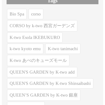
Tags
Bio Spa
corso
CORSO by k-two 西宮ガーデンズ
K-two Esola IKEBUKURO
k-two kyoto emu
K-two tanimachi
K-two あべのキューズモール
QUEEN'S GARDEN by K-two add
QUEEN'S GARDEN by K-two Shinsaibashi
QUEEN’S GARDEN by K-two 銀座