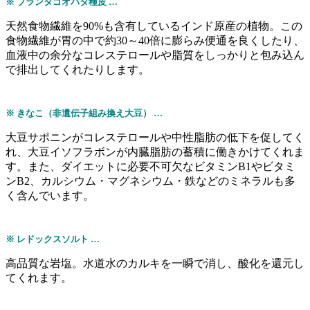
※ ブランタゴオバタ種皮 …
天然食物繊維を90%も含有しているインド原産の植物。この
食物繊維が胃の中で約30～40倍に膨らみ便通を良くしたり、
血液中の余分なコレステロールや脂質をしっかりと包み込ん
で排出してくれたりします。
※ きなこ（非遺伝子組み換え大豆） …
大豆サポニンがコレステロールや中性脂肪の低下を促してく
れ、大豆イソフラボンが内臓脂肪の蓄積に働きかけてくれま
す。また、ダイエットに必要不可欠なビタミンB1やビタミ
ンB2、カルシウム・マグネシウム・鉄などのミネラルも多
く含んでいます。
※ レドックスソルト …
高品質な岩塩。水道水のカルキを一瞬で消し、酸化を還元し
てくれます。