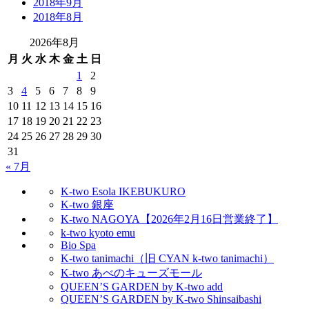
2018年9月
2018年8月
2026年8月
月
火
水
木
金
土
日
1
2
3
4
5
6
7
8
9
10
11
12
13
14
15
16
17
18
19
20
21
22
23
24
25
26
27
28
29
30
31
« 7月
K-two Esola IKEBUKURO
K-two 銀座
K-two NAGOYA【2026年2月16日営業終了】
k-two kyoto emu
Bio Spa
K-two tanimachi（旧 CYAN k-two tanimachi）
K-two あべのキューズモール
QUEEN’S GARDEN by K-two add
QUEEN’S GARDEN by K-two Shinsaibashi