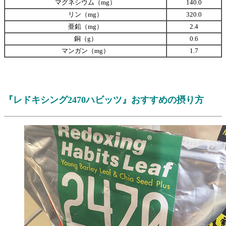
マグネシウム（mg）
140.0
リン（mg）
320.0
亜鉛（mg）
2.4
銅（g）
0.6
マンガン（mg）
1.7
『レドキシング2470ハビッツ』おすすめの摂り方