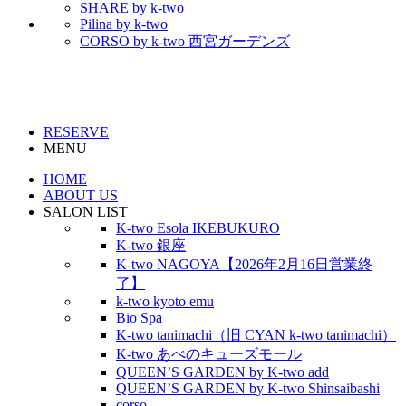
SHARE by k-two
Pilina by k-two
CORSO by k-two 西宮ガーデンズ
RESERVE
MENU
HOME
ABOUT US
SALON LIST
K-two Esola IKEBUKURO
K-two 銀座
K-two NAGOYA【2026年2月16日営業終
了】
k-two kyoto emu
Bio Spa
K-two tanimachi（旧 CYAN k-two tanimachi）
K-two あべのキューズモール
QUEEN’S GARDEN by K-two add
QUEEN’S GARDEN by K-two Shinsaibashi
corso