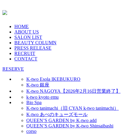
HOME
ABOUT US
SALON LIST
BEAUTY COLUMN
PRESS RELEASE
RECRUIT
CONTACT
RESERVE
K-two Esola IKEBUKURO
K-two 銀座
K-two NAGOYA【2026年2月16日営業終了】
k-two kyoto emu
Bio Spa
K-two tanimachi（旧 CYAN k-two tanimachi）
K-two あべのキューズモール
QUEEN’S GARDEN by K-two add
QUEEN’S GARDEN by K-two Shinsaibashi
corso