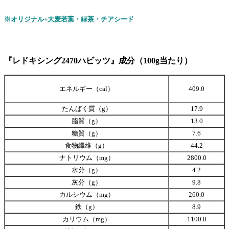
※オリジナル+大麦若葉・緑茶・チアシード
『レドキシング2470ハビッツ』成分（100g当たり）
エネルギー（cal）
409.0
たんぱく質（g）
17.9
脂質（g）
13.0
糖質（g）
7.6
食物繊維（g）
44.2
ナトリウム（mg）
2800.0
水分（g）
4.2
灰分（g）
9.8
カルシウム（mg）
260.0
鉄（g）
8.9
カリウム（mg）
1100.0