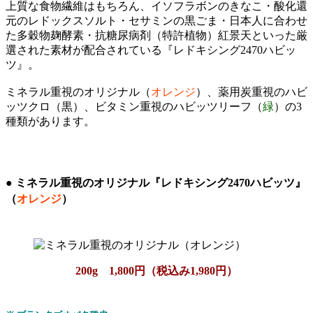
上質な食物繊維はもちろん、イソフラボンのきなこ・酸化還
元のレドックスソルト・セサミンの黒ごま・日本人に合わせ
た多穀物麹酵素・抗糖尿病剤（特許植物）紅景天といった厳
選された素材が配合されている『レドキシング2470ハビッ
ツ』。
ミネラル重視のオリジナル（
オレンジ
）、薬用炭重視のハビ
ッツクロ（
黒
）、ビタミン重視のハビッツリーフ（
緑
）の3
種類があります。
● ミネラル重視のオリジナル『レドキシング2470ハビッツ』
（
オレンジ
）
200g 1,800円（税込み1,980円）