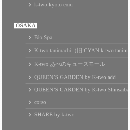
k-two kyoto emu
Bio Spa
K-two tanimachi（旧 CYAN k-two tanim
K-two あべのキューズモール
QUEEN’S GARDEN by K-two add
QUEEN’S GARDEN by K-two Shinsaibas
corso
SHARE by k-two