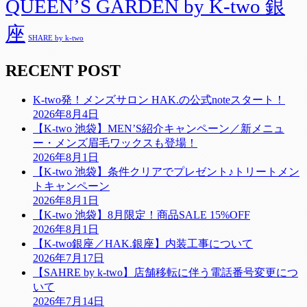
QUEEN’S GARDEN by K-two 銀
座
SHARE by k-two
RECENT POST
K-two発！メンズサロン HAK.の公式noteスタート！
2026年8月4日
【K-two 池袋】MEN’S紹介キャンペーン／新メニュ
ー・メンズ眉毛ワックスも登場！
2026年8月1日
【K-two 池袋】条件クリアでプレゼント♪トリートメン
トキャンペーン
2026年8月1日
【K-two 池袋】8月限定！商品SALE 15%OFF
2026年8月1日
【K-two銀座／HAK.銀座】内装工事について
2026年7月17日
【SAHRE by k-two】店舗移転に伴う電話番号変更につ
いて
2026年7月14日