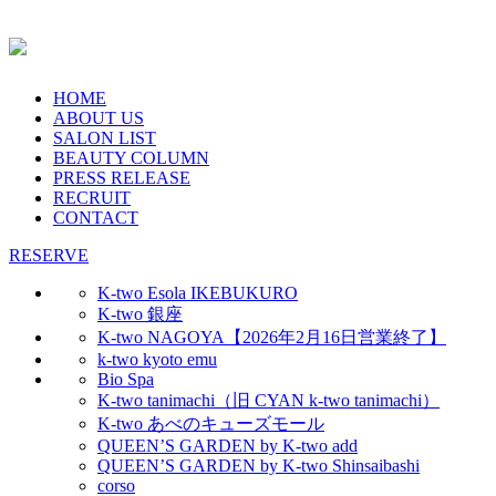
HOME
ABOUT US
SALON LIST
BEAUTY COLUMN
PRESS RELEASE
RECRUIT
CONTACT
RESERVE
K-two Esola IKEBUKURO
K-two 銀座
K-two NAGOYA【2026年2月16日営業終了】
k-two kyoto emu
Bio Spa
K-two tanimachi（旧 CYAN k-two tanimachi）
K-two あべのキューズモール
QUEEN’S GARDEN by K-two add
QUEEN’S GARDEN by K-two Shinsaibashi
corso