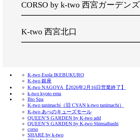
CORSO by k-two 西宮ガーデンズ
K-two 西宮北口
K-two Esola IKEBUKURO
K-two 銀座
K-two NAGOYA【2026年2月16日営業終了】
k-two kyoto emu
Bio Spa
K-two tanimachi（旧 CYAN k-two tanimachi）
K-two あべのキューズモール
QUEEN’S GARDEN by K-two add
QUEEN’S GARDEN by K-two Shinsaibashi
corso
SHARE by k-two