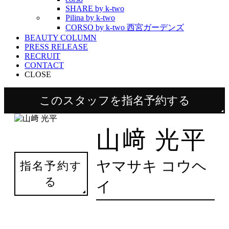
SHARE by k-two
Pilina by k-two
CORSO by k-two 西宮ガーデンズ
BEAUTY COLUMN
PRESS RELEASE
RECRUIT
CONTACT
CLOSE
このスタッフを指名予約する
山﨑 光平
ヤマサキ コウヘ
指名予約す
る
イ