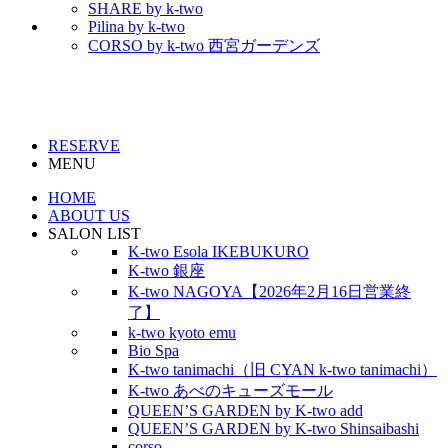
SHARE by k-two
Pilina by k-two
CORSO by k-two 西宮ガーデンズ
RESERVE
MENU
HOME
ABOUT US
SALON LIST
K-two Esola IKEBUKURO
K-two 銀座
K-two NAGOYA【2026年2月16日営業終
了】
k-two kyoto emu
Bio Spa
K-two tanimachi（旧 CYAN k-two tanimachi）
K-two あべのキューズモール
QUEEN’S GARDEN by K-two add
QUEEN’S GARDEN by K-two Shinsaibashi
corso