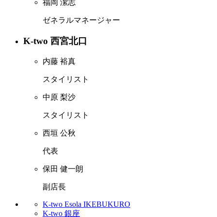
福岡 潔志
ゼネラルマネージャー
K-two 西宮北口
内藤 裕真
スタイリスト
中原 梨沙
スタイリスト
西垣 公秋
代表
保田 健一朗
副店長
K-two Esola IKEBUKURO
K-two 銀座