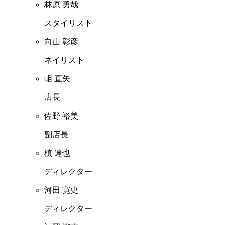
林原 勇哉
スタイリスト
向山 彰彦
ネイリスト
岨 直矢
店長
佐野 裕美
副店長
槙 達也
ディレクター
河田 寛史
ディレクター