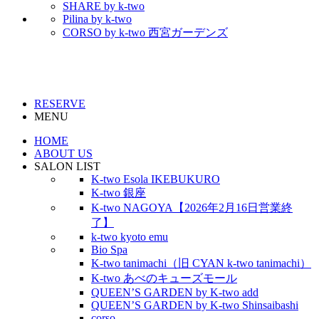
SHARE by k-two
Pilina by k-two
CORSO by k-two 西宮ガーデンズ
RESERVE
MENU
HOME
ABOUT US
SALON LIST
K-two Esola IKEBUKURO
K-two 銀座
K-two NAGOYA【2026年2月16日営業終
了】
k-two kyoto emu
Bio Spa
K-two tanimachi（旧 CYAN k-two tanimachi）
K-two あべのキューズモール
QUEEN’S GARDEN by K-two add
QUEEN’S GARDEN by K-two Shinsaibashi
corso