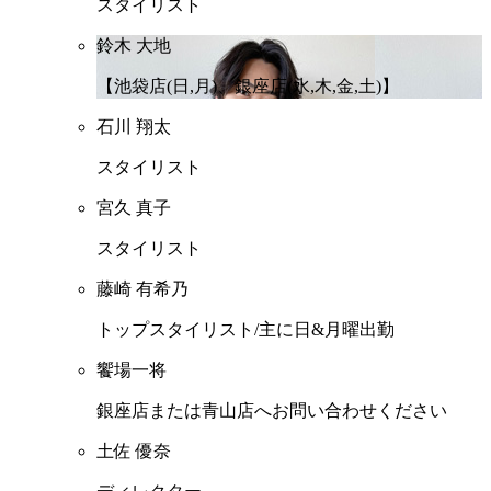
スタイリスト
鈴木 大地
【池袋店(日,月)、銀座店(水,木,金,土)】
石川 翔太
スタイリスト
宮久 真子
スタイリスト
藤崎 有希乃
トップスタイリスト/主に日&月曜出勤
饗場一将
銀座店または青山店へお問い合わせください
土佐 優奈