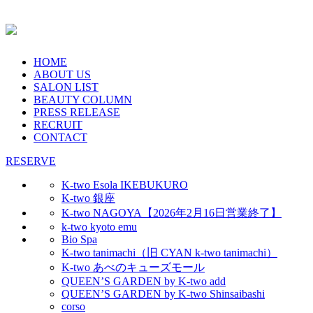
HOME
ABOUT US
SALON LIST
BEAUTY COLUMN
PRESS RELEASE
RECRUIT
CONTACT
RESERVE
K-two Esola IKEBUKURO
K-two 銀座
K-two NAGOYA【2026年2月16日営業終了】
k-two kyoto emu
Bio Spa
K-two tanimachi（旧 CYAN k-two tanimachi）
K-two あべのキューズモール
QUEEN’S GARDEN by K-two add
QUEEN’S GARDEN by K-two Shinsaibashi
corso