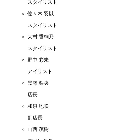
スタイリスト
佐々木 羽以
スタイリスト
大村 香桐乃
スタイリスト
野中 彩未
アイリスト
黒瀬 梨央
店長
和泉 地咲
副店長
山西 茂樹