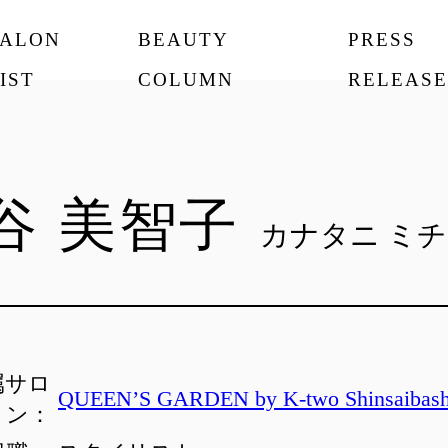
SALON
BEAUTY
PRESS
IST
COLUMN
RELEASE
谷 美智子
カナタニ ミチ
属サロ
QUEEN’S GARDEN by K-two Shinsaibash
ン：