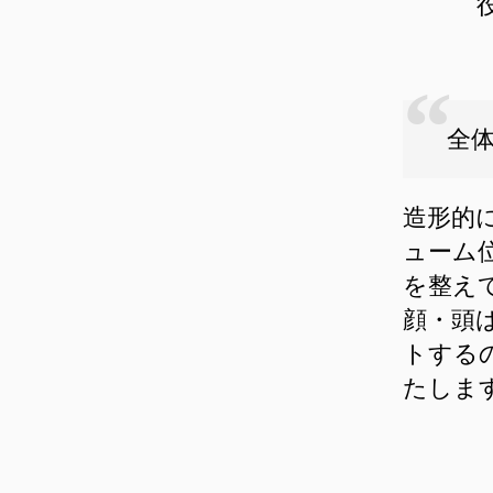
全
造形的
ューム
を整え
顔・頭
トする
たしま