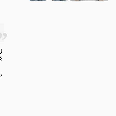
リ
形
ッ