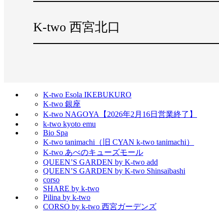
K-two 西宮北口
K-two Esola IKEBUKURO
K-two 銀座
K-two NAGOYA【2026年2月16日営業終了】
k-two kyoto emu
Bio Spa
K-two tanimachi（旧 CYAN k-two tanimachi）
K-two あべのキューズモール
QUEEN’S GARDEN by K-two add
QUEEN’S GARDEN by K-two Shinsaibashi
corso
SHARE by k-two
Pilina by k-two
CORSO by k-two 西宮ガーデンズ