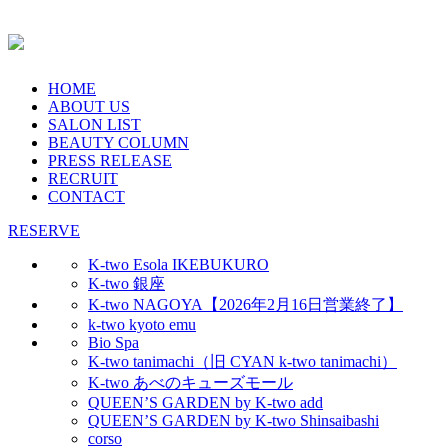
HOME
ABOUT US
SALON LIST
BEAUTY COLUMN
PRESS RELEASE
RECRUIT
CONTACT
RESERVE
K-two Esola IKEBUKURO
K-two 銀座
K-two NAGOYA【2026年2月16日営業終了】
k-two kyoto emu
Bio Spa
K-two tanimachi（旧 CYAN k-two tanimachi）
K-two あべのキューズモール
QUEEN’S GARDEN by K-two add
QUEEN’S GARDEN by K-two Shinsaibashi
corso