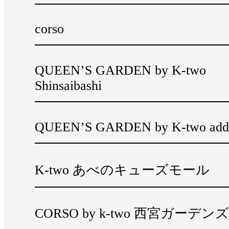
corso
QUEEN’S GARDEN by K-two
Shinsaibashi
QUEEN’S GARDEN by K-two add
K-two あべのキューズモール
CORSO by k-two 西宮ガーデンズ