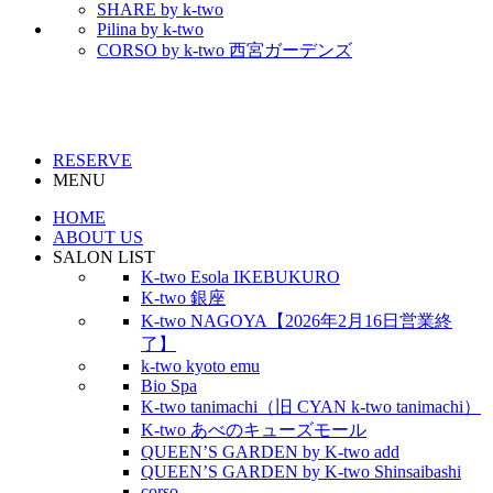
SHARE by k-two
Pilina by k-two
CORSO by k-two 西宮ガーデンズ
RESERVE
MENU
HOME
ABOUT US
SALON LIST
K-two Esola IKEBUKURO
K-two 銀座
K-two NAGOYA【2026年2月16日営業終
了】
k-two kyoto emu
Bio Spa
K-two tanimachi（旧 CYAN k-two tanimachi）
K-two あべのキューズモール
QUEEN’S GARDEN by K-two add
QUEEN’S GARDEN by K-two Shinsaibashi
corso