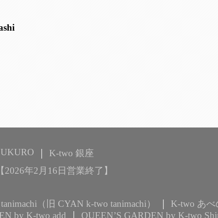
shi
EBUKURO
K-two 銀座
YA【2026年2月16日営業終了】
 tanimachi（旧 CYAN k-two tanimachi）
K-two 
N by K-two add
QUEEN’S GARDEN by K-two Shin