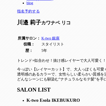
blog
指名予約する
川邉 莉子
カワナベ リコ
所属サロン：
K-two 銀座
役職：
スタイリスト
歴：
5年
トレンド×似合わせ！抜け感レイヤーで大人可愛く
今っぽい【レイヤーカット】で、大人っぽくも可愛
透明感のあるカラーで、女性らしい柔らかい質感を
どんなシーンにも馴染む”ナチュラルなモテ髪”を手
SALON LIST
K-two Esola IKEBUKURO