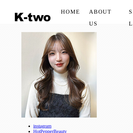
HOME
ABOUT
US
L
instagram
HotPepperBeauty