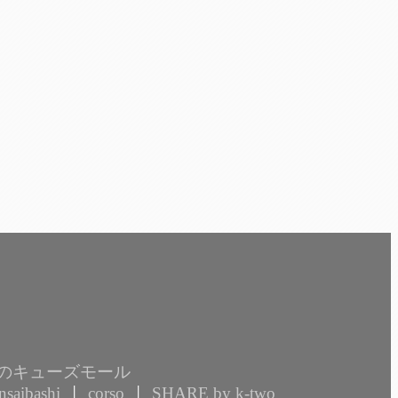
あべのキューズモール
saibashi
corso
SHARE by k-two