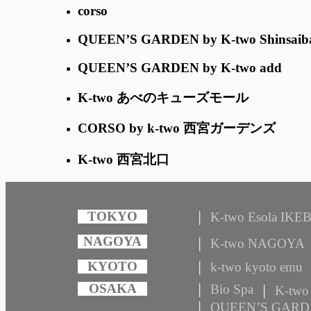
corso
QUEEN’S GARDEN by K-two Shinsaiba
QUEEN’S GARDEN by K-two add
K-two あべのキューズモール
CORSO by k-two 西宮ガーデンズ
K-two 西宮北口
K-two Esola IK
K-two NAGO
k-two kyoto emu
Bio Spa
K-two
QUEEN’S GARDE