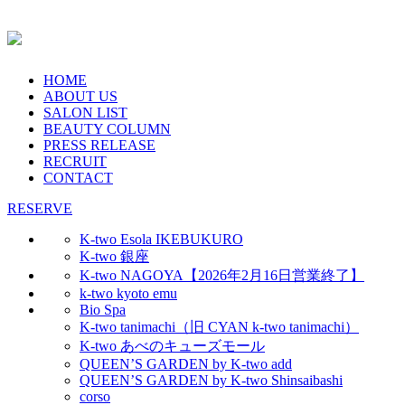
HOME
ABOUT US
SALON LIST
BEAUTY COLUMN
PRESS RELEASE
RECRUIT
CONTACT
RESERVE
K-two Esola IKEBUKURO
K-two 銀座
K-two NAGOYA【2026年2月16日営業終了】
k-two kyoto emu
Bio Spa
K-two tanimachi（旧 CYAN k-two tanimachi）
K-two あべのキューズモール
QUEEN’S GARDEN by K-two add
QUEEN’S GARDEN by K-two Shinsaibashi
corso