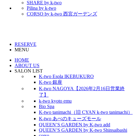
SHARE by k-two
Pilina by k-two
CORSO by k-two 西宮ガーデンズ
RESERVE
MENU
HOME
ABOUT US
SALON LIST
K-two Esola IKEBUKURO
K-two 銀座
K-two NAGOYA【2026年2月16日営業終
了】
k-two kyoto emu
Bio Spa
K-two tanimachi（旧 CYAN k-two tanimachi）
K-two あべのキューズモール
QUEEN’S GARDEN by K-two add
QUEEN’S GARDEN by K-two Shinsaibashi
corso