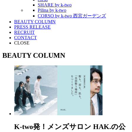
SHARE by k-two
Pilina by k-two
CORSO by k-two 西宮ガーデンズ
BEAUTY COLUMN
PRESS RELEASE
RECRUIT
CONTACT
CLOSE
BEAUTY COLUMN
K-two発！メンズサロン HAK.の公