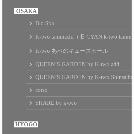
Bio Spa
K-two tanimachi（旧 CYAN k-two tanim
K-two あべのキューズモール
QUEEN’S GARDEN by K-two add
QUEEN’S GARDEN by K-two Shinsaibas
corso
SHARE by k-two