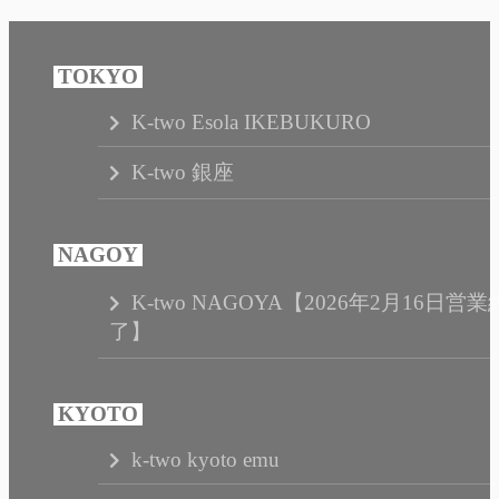
K-two Esola IKEBUKURO
K-two 銀座
K-two NAGOYA【2026年2月16日営業
了】
k-two kyoto emu