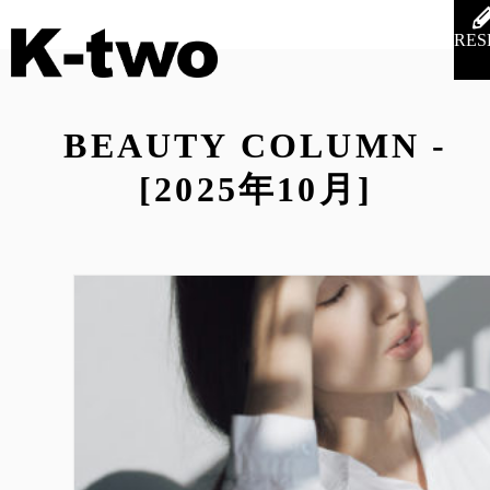
RES
BEAUTY COLUMN -
[2025年10月]